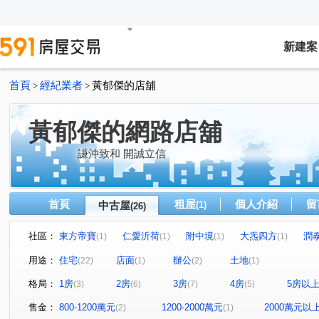
新建案
首頁
經紀業者
黃郁傑的店舖
>
>
黃郁傑的網路店舖
謙沖致和 開誠立信
首頁
租屋
個人介紹
留
中古屋
(1)
(26)
社區：
東方帝寶
仁愛沂荷
附中境
大炁四方
潤
(1)
(1)
(1)
(1)
璞真仰心
雍居仁愛
敦南自在
台北之星
(1)
(1)
(1)
(1)
用途：
住宅
店面
辦公
土地
(22)
(1)
(2)
(1)
展宜仁愛
國家財經大樓
環球企業大樓
東騰信
(1)
(1)
(1)
格局：
1房
2房
3房
4房
5房以
(3)
(6)
(7)
(5)
仁愛新城乙基地
富享榮華
方念拾山
瑪陵坑段
(1)
(1)
(1)
(
大安路一段
臨沂街
信義路三段
松勤街
(1)
(1)
(1)
(1)
售金：
800-1200萬元
1200-2000萬元
2000萬元以
(2)
(1)