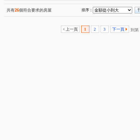
林森北路
松江路
信義路四段
杭州南路一段
(1)
(1)
(1)
(3)
明志路三段
莊園街
大安路二段
忠孝東路三段
(1)
(1)
(1)
(
共有
26
個符合要求的房屋
排序：
仁愛路二段
民權東路六段
仁愛路四段
吳興街
(1)
(1)
(1)
(
新生南路一段
青田街
(1)
(1)
上一頁
1
2
3
下一頁
到第