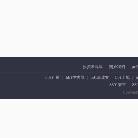
投資者專區
關於我們
廣
591租屋
591中古屋
591新建案
591土地
8891新車
88
Copyrigh