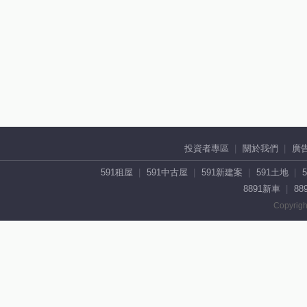
投資者專區
關於我們
廣
591租屋
591中古屋
591新建案
591土地
8891新車
88
Copyrigh