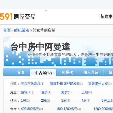
新建案
首頁
經紀業者
郭素菁的店舖
>
>
台中房中阿曼達
不僅是您不動產買賣的經紀人，也是您一生的好朋
首頁
租屋
個人介紹
留
中古屋
(4)
(17)
社區：
三采市政新境
寶輝THE SPRINGS
東興陽光大樓
(1)
(1)
(1)
公園苑
國際鄉園
德光二城
中港晶華大樓
(1)
(1)
(1)
(1)
用途：
住宅
住辦
廠房
土地
(11)
(1)
(1)
(4)
田中路
河南路四段
環工六路
敦富路
南
(2)
(1)
(1)
(1)
格局：
1房
2房
3房
4房
5房以
(2)
(2)
(3)
(3)
德富路
大業北路
溪岸路
西安街
中華路
(1)
(1)
(1)
(2)
台灣大道三段
(1)
售金：
400-800萬元
800-1200萬元
1200-2000
(2)
(3)