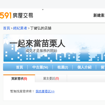
新建案
首頁
經紀業者
丁健弘的店舖
>
>
一起來當苗栗人
成交才是服務的開始
首頁
中古屋
租屋
個人介紹
留
(56)
(2)
屋主委託
(0)
買家需求
(0)
暫無找屋需求唷！
我也要委託>>