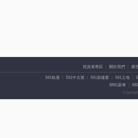
投資者專區
關於我們
廣
591租屋
591中古屋
591新建案
591土地
8891新車
88
Copyrigh