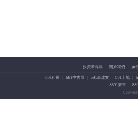
投資者專區
關於我們
廣
591租屋
591中古屋
591新建案
591土地
8891新車
88
Copyrigh