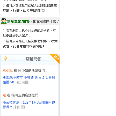
店鋪問答
袁小姐
在 邱小姐的店舖提問：
桃園縣中壢市 中豐路 近Ａ２１景觀
住辦 98...
(已回覆)
姐
在 楊瀚玉的店舖提問：
潘朵拉套房，102年1月3日晚間可以
看嗎？
(未回覆)