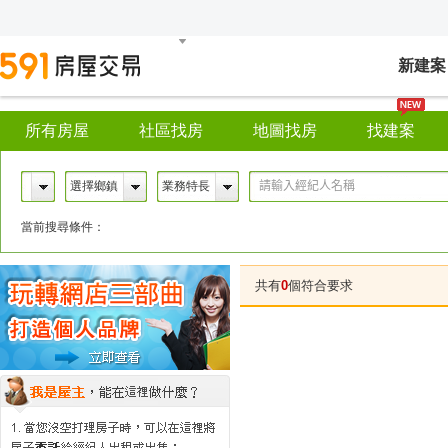
新建案
所有房屋
社區找房
地圖找房
找建案
選擇鄉鎮
業務特長
當前搜尋條件：
共有
0
個符合要求