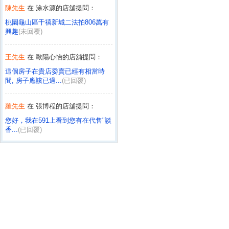
陳先生
在 涂水源的店舖提問：
桃園龜山區千禧新城二法拍806萬有
興趣
(未回覆)
王先生
在 歐陽心怡的店舖提問：
這個房子在貴店委賣已經有相當時
間, 房子應該已過...
(已回覆)
羅先生
在 張博程的店舖提問：
您好，我在591上看到您有在代售"談
香...
(已回覆)
胡慧玉
在 黃冠澤的店舖提問：
你好, 我想預約看屋。10/5(六)上午
10:0...
(已回覆)
嚴先生
在 黃冠澤的店舖提問：
我是屋主 房子不出售 麻煩請你將官
網及591網...
(已回覆)