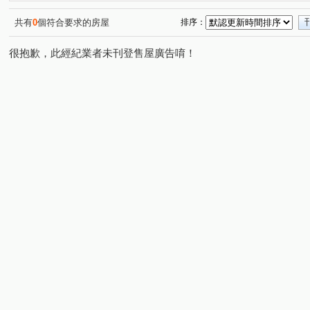
自地自建別墅
躍世紀
萬事OK
囍洋洋
文
(1)
(2)
(1)
(2)
長虹天際
當代逸境
福樺謙邸
聯虹君耀
(1)
(2)
(1)
(1)
共有
0
個符合要求的房屋
排序：
立軒天善
亞昕奇瓦頌大廈
森TOWER
大華旭
(1)
(1)
(1)
(1
很抱歉，此經紀業者未刊登售屋廣告唷！
杜拜棕櫚泉
亞昕水花園
遠雄文青
世界極
(1)
(1)
(1)
(1)
遠雄新未來3
大將座
詠勝-大來賞
赫世堡公爵
(1)
(1)
(1)
遠雄未來之光
九揚華尚
飛行館
四季悅
(1)
(1)
(1)
(2)
玄泰new star
源峰寬心
英格蘭
樂華美寓
(1)
(1)
(1)
(1)
玄泰美
富宇上城
亞昕101
幸福市
親愛的h
(1)
(1)
(1)
(1)
亞昕米蘭小鎮一期
永鼎富世居
南勢街
文興路
(1)
(1)
(2)
(
文化二路
三民路
文化三路一段
民族路
(1)
(1)
(7)
(2)
忠孝路
文化一路一段
牛角坡路
文化北路一段
(2)
(1)
(1)
(
經國二路
四維路
八德路
仁愛路二段
文
(2)
(2)
(1)
(1)
文化二路一段
文明街
仁愛路一段
民有街
(7)
(1)
(2)
(5)
信義路
吉祥路
樂學三路
公園路
佳林路
(3)
(1)
(1)
(2)
(
民生路
文桃路
東湖路
文化七路
文林一
(1)
(1)
(1)
(1)
保平路
文禾路
東明三街
中央路四段
(1)
(1)
(1)
(1)