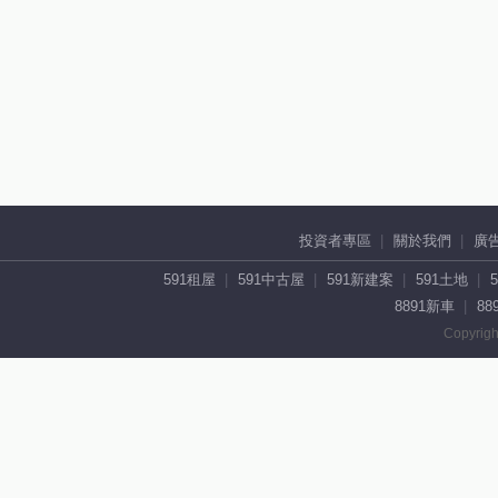
投資者專區
關於我們
廣
591租屋
591中古屋
591新建案
591土地
8891新車
88
Copyrigh