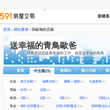
新建案
首頁
經紀業者
張顧瀚的店舖
>
>
送幸福的青鳥歐爸
業務員就是販賣幸福的工作，就是送幸福的青鳥
首頁
租屋
個人介紹
留
中古屋
(0)
(75)
社區：
南方沐林
福樺水悅
國家一號院
九揚香邑
(2)
(1)
(1)
(1)
晴空樹
Classy Home
遠雄未來城一期
長耀GL
(1)
(1)
(1)
用途：
住宅
店面
(74)
(1)
花鄉
侘壹
富御捷境
國瑋尊爵
巴黎捷悅
(1)
(1)
(1)
(1)
(
格局：
1房
2房
3房
4房
5房以
(5)
(25)
(33)
(6)
忠泰幸
遠雄大未來
福樺君悅
晴空樹
仁
(2)
(1)
(1)
(1)
遠雄未來市
凱旋世界
玄泰PTW(日光區)
力璞
(1)
(1)
(1)
售金：
800-1200萬元
1200-2000萬元
2000萬元以
(3)
(25)