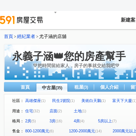
新建案
首頁
經紀業者
尤子涵的店舖
>
>
永義子涵👑您的房產幫手
💚把時間留給家人，房子的事就交給我吧💚
首頁
租屋
個人介紹
留
中古屋
(3)
(35)
社區：
高雄傑座
民生1號院
美術白天鵝
富天下大廈
(1)
(1)
(1)
(1
合群新城仁區
帝景苑
時代富豪
博愛佳人大樓
(1)
(2)
(1)
(
用途：
住宅
店面
土地
(32)
(2)
(1)
耘川
高雄大國民大樓
鼎美CASA
GIGA巨蛋
(1)
(1)
(1)
格局：
2房
3房
4房
5房以上
(5)
(16)
(4)
(7)
悦讀時代
堅山慕夏
軒尼詩學園區大廈
百立生
(1)
(1)
(1)
青泉山莊大樓
棋琴文立苑
英倫亞灣2期
公園院
(1)
(1)
(1)
售金：
800-1200萬元
1200-2000萬元
2000萬元以
(6)
(14)