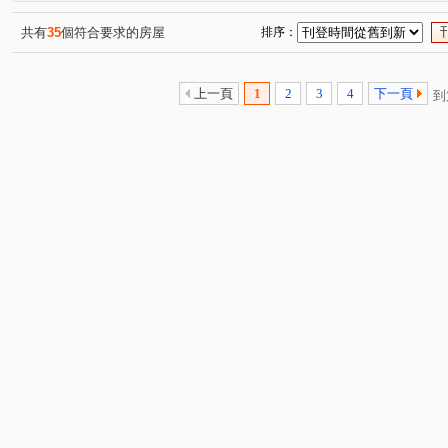
自由朗誦
綠光大樓
鼎宇美術館大廈
鋭揚新樂
(1)
(1)
(1)
中山一路
美術東四路
富民路
美術北五街
(1)
(2)
(1)
(2)
共有
35
個符合要求的房屋
排序：
美術東七街
建國三路
正心街
新庄仔路
(1)
(2)
(1)
(1)
博愛二路
大順一路
京文街
重愛路
鼎中
(1)
(1)
(1)
(1)
上一頁
1
2
3
4
下一頁
到
重忠路
新南一街
文慈路
苓雅一路
青泉
(1)
(1)
(1)
(1)
文才街
康和路
保靖街
大豐二路
文自路
(1)
(1)
(1)
(1)
(
海涵路
(1)