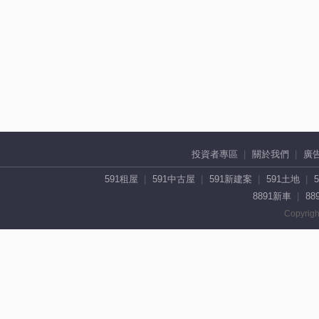
投資者專區
關於我們
廣
591租屋
591中古屋
591新建案
591土地
8891新車
88
Copyrigh