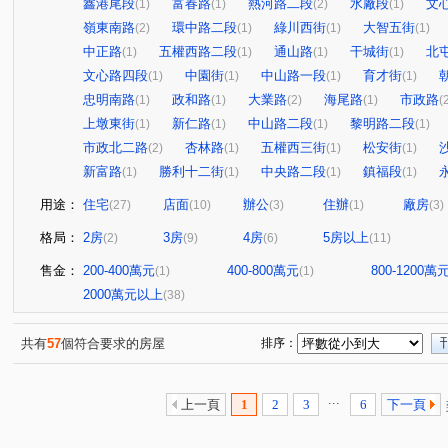
鑫港尾段
富春路
熱河路二段
水廠段
文
(1)
(1)
(2)
(1)
嶺東南路
環中路二段
綠川西街
大智五街
(2)
(1)
(1)
(1)
中正路
五權西路二段
通山路
干城街
北
(1)
(1)
(1)
(1)
文心路四段
中園街
中山路一段
育才街
(1)
(1)
(1)
(1)
忠明南路
政和路
大業路
海尾路
市政路
(1)
(1)
(2)
(1)
(
上墩東街
新仁路
中山路二段
黎明路二段
(1)
(1)
(1)
(1)
市政北二路
杏林路
五權西三街
松安街
(2)
(1)
(1)
(1)
新富路
勝利十二街
中央路二段
鎮福段
(1)
(1)
(1)
(1)
用途：
住宅
店面
辦公
住辦
廠房
(27)
(10)
(3)
(1)
(3)
格局：
2房
3房
4房
5房以上
(2)
(9)
(6)
(11)
售金：
200-400萬元
400-800萬元
800-1200萬
(1)
(1)
2000萬元以上
(38)
共有
57
個符合要求的房屋
排序：
...
上一頁
1
2
3
6
下一頁