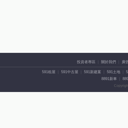
投資者專區
關於我們
廣
591租屋
591中古屋
591新建案
591土地
8891新車
88
Copyrigh