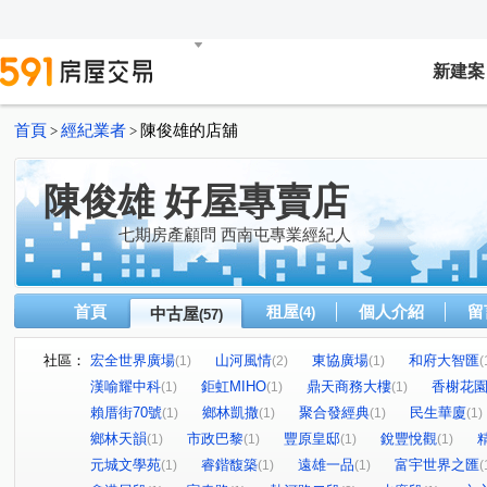
新建案
首頁
經紀業者
陳俊雄的店舖
>
>
陳俊雄 好屋專賣店
七期房產顧問 西南屯專業經紀人
首頁
租屋
個人介紹
留
中古屋
(4)
(57)
社區：
宏全世界廣場
山河風情
東協廣場
和府大智匯
(1)
(2)
(1)
(
漢喻耀中科
鉅虹MIHO
鼎天商務大樓
香榭花
(1)
(1)
(1)
賴厝街70號
鄉林凱撒
聚合發經典
民生華廈
(1)
(1)
(1)
(1)
鄉林天韻
市政巴黎
豐原皇邸
銳豐悅觀
(1)
(1)
(1)
(1)
元城文學苑
睿鍇馥築
遠雄一品
富宇世界之匯
(1)
(1)
(1)
(