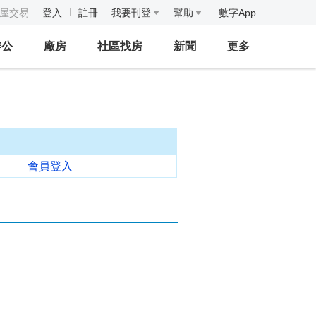
房屋交易
登入
註冊
我要刊登
幫助
數字App
辦公
廠房
社區找房
新聞
更多
會員登入