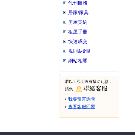
代刊服務
居家/家具
房屋契約
租屋手冊
快速成交
規則&檢舉
網站相關
若以上說明沒有幫助到您，
聯絡客服
請您
我要留言詢問
查看客服回覆