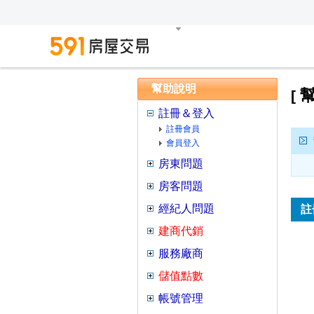
幫助說明
幫
[
註冊＆登入
註冊會員
會員登入
房東問題
房客問題
經紀人問題
註
建商代銷
服務廠商
儲值點數
帳號管理