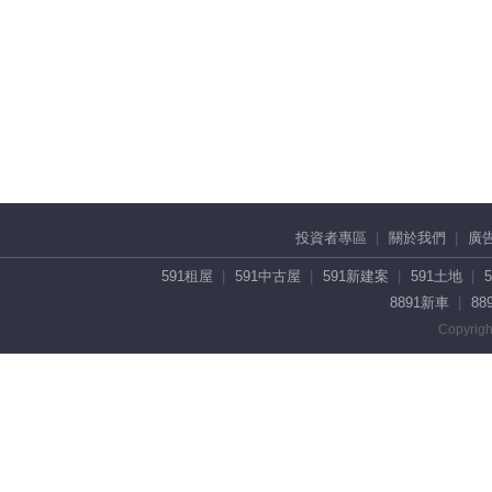
投資者專區
關於我們
廣
591租屋
591中古屋
591新建案
591土地
8891新車
88
Copyrigh