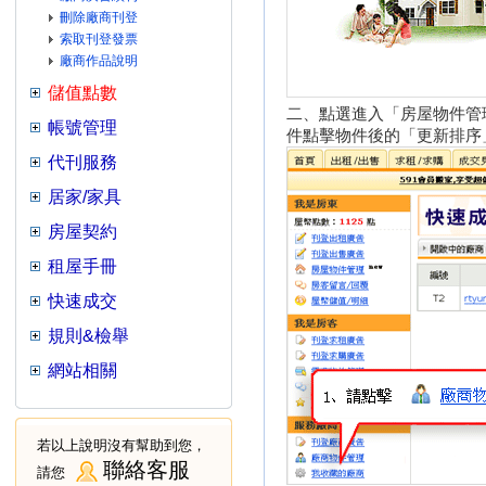
刪除廠商刊登
索取刊登發票
廠商作品說明
儲值點數
二、點選進入「房屋物件管
帳號管理
件點擊物件後的「更新排序
代刊服務
居家/家具
房屋契約
租屋手冊
快速成交
規則&檢舉
網站相關
若以上說明沒有幫助到您，
聯絡客服
請您