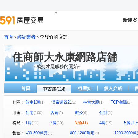
新建案
首頁
經紀業者
李馥竹的店舖
>
>
住商師大永康網路店舖
~成交才是服務的開始~
首頁
租屋
個人介紹
中古屋
(0)
(114)
社區：
敦南100
潤泰遠景21
林肯大廈
TOP衡陽
(1)
(1)
(1)
(1)
三圓羅馬
Diamond Towers 台北之星
大安money
(1)
(1)
(2)
用途：
住宅
店面
辦公
住辦
(100)
(5)
(6)
(2)
青田福邸
星雲大樓
仁愛壹邸
永田町
群
(1)
(1)
(1)
(1)
格局：
1房
2房
3房
(41)
4房
5房以
(11)
(19)
(19)
儒林天廈大樓
漢陽麗景名廈
麗池PARTY大樓
(1)
(1)
(1)
大直紅點
希伯崙山莊
悠秀賞
中正DC大樓
(1)
(4)
(1)
(1)
售金：
400-800萬元
800-1200萬元
1200-2000
(1)
(3)