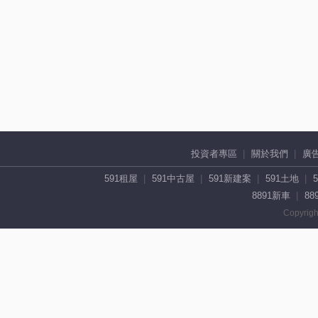
投資者專區
關於我們
廣
591租屋
591中古屋
591新建案
591土地
8891新車
88
Copyrigh