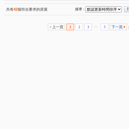
建築年鑑
九龍大廈
海華九福名人
城中京湛
(1)
(1)
(1)
(2)
上陽門第
萬年青華廈
嘉磐101
摩登名廈
(1)
(1)
(1)
(1)
共有
42
個符合要求的房屋
排序：
祥安水岸景觀大廈
旺族名邸
環翠庭A棟
前鋒
(1)
(1)
(1)
(1
雅盧聯合
臺陽信義大樓
展宜麗水
西園吉祥
(1)
(1)
(1)
(1)
...
上一頁
1
2
3
5
下一頁
潤泰台北新大陸
新潤都峰苑一期
萬澤大地
碧
(1)
(1)
(1)
環遊市晶華館
京站
紐約時上
品陽大苑
(1)
(1)
(1)
(1)
羅丹
珍珠細道
中正金鑽大廈
禾揚大樓
(1)
(1)
(1)
(1)
行政街
廈門街
敦化南路二段
汀州路一段
(1)
(1)
(2)
(1)
安興路
忠孝東路三段
寶清街
羅斯福路三段
(1)
(1)
(2)
(5)
信義路二段
昆明街
民生路
富陽街
和平
(2)
(1)
(1)
(1)
新生南路三段
仁愛路一段
雲和街
南雅西路二
(1)
(1)
(2)
太原路
仁愛路二段
通化街
興隆路三段
(1)
(1)
(4)
(1)
和平東路二段
館前東路
植福路
福興路
(1)
(1)
(1)
(4)
宜安路
南昌路一段
寧波西街
木柵路二段
(1)
(2)
(1)
(1)
和平東路三段
三民路
忠孝東路五段
開封街二
(1)
(1)
(1)
羅斯福路二段
中華路二段
羅斯福路五段
八德
(1)
(1)
(1)
南雅南路一段
臥龍街
通安街
辛亥路三段
(1)
(1)
(1)
(1)
和平東路三段
北新路
新生南路一段
介壽路
(2)
(2)
(1)
(1)
敦化南路一段
水源路
中園街
八德路三段
(1)
(1)
(1)
(1)