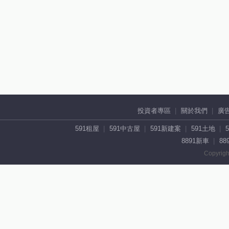
投資者專區
關於我們
廣
591租屋
591中古屋
591新建案
591土地
8891新車
88
Copyrigh