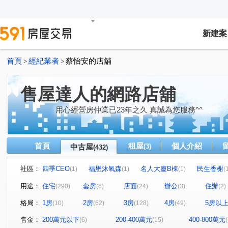
新建案
首頁
經紀業者
蔡怡安的店舖
>
>
售屋達人的網路店舖
用心經營房仲業已23年之久 真誠為您服務^^
首頁
租屋
個人介紹
中古屋
(3)
(432)
社區：
四季CEO
福懋沐氧森
名人大廈B棟
民生香榭
(1)
(1)
(1)
(
京城舞極
龍鄉園
聖羅蘭花園大廈
大悅
(1)
(1)
(2)
(1)
用途：
住宅
套房
店面
辦公
住辦
(290)
(6)
(24)
(3)
(2)
廣積中正璟苑
文化凱瑟琳
明湖園
三發·首席大
(2)
(1)
(1)
格局：
1房
2房
3房
4房
5房以
(10)
(62)
(128)
(49)
鳳山中崙第一標
中山新城A
i悅讀大樓
紐約紐
(1)
(1)
(1)
NeXT21
翰京大廈
逸文苑
日光大樓
上揚
(2)
(1)
(1)
(1)
售金：
200萬元以下
200-400萬元
400-800萬元
(6)
(15)