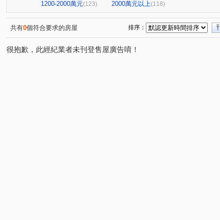
中山新城C
至順寶貝大樓
微風京品大樓區
高雄
(2)
(1)
(2)
1200-2000萬元
2000萬元以上
(123)
(118)
阿曼十六大廈
祥祥城
京城環球企業大樓
飛揚
(1)
(1)
(1)
橋科水岸花園
鑫世紀
棋琴18重奏
花園輕井澤
(2)
(1)
(1)
共有
0
個符合要求的房屋
排序：
紅豆大廈
文華帝寶
羅孚第大廈
京城美術皇居
(1)
(1)
(1)
(
很抱歉，此經紀業者未刊登售屋廣告唷！
新世界大廈
鉑愛悦
鑫天地2期
福懋沐氧森
(1)
(1)
(1)
(1)
棋琴五重奏大樓
鼎山高大百貨大樓
夢皇家大樓
(1)
(1)
(1)
綠仰森2(內埔)
時代富豪
馥寓
美術1号院
(1)
(1)
(1)
(1)
吉隆悅幸福
歐洲宮廷
都會假期大樓
下橫路18
(1)
(2)
(1)
大學十七大樓一期
浸然適D棟
登豐29
艾美國
(1)
(1)
(1)
雄關大廈
福懋美森園
前峰國宅東1棟
大豐尊爵
(1)
(2)
(1)
新都心大廈
達麗 漾City2
鑫市鎮
悅讀悅禾
(1)
(3)
(2)
(1)
達麗上東京
文化艾美
冠傑Ui
浤福
公園
(1)
(1)
(1)
(1)
岡山集晴園大樓
長谷吉富大樓
博愛鎮F座
英倫
(1)
(1)
(1)
甜蜜家庭
鳳城世家大樓
佛羅里達大樓
蔚藍海
(1)
(1)
(1)
THE ONE
星海灣大廈
新光城高鐵達人
鼎豪逸
(1)
(1)
(1)
金閣玫瑰園大廈
河堤家園大廈
白金漢大廈
美
(1)
(1)
(1)
PARK ONE
聖羅蘭藝術伯爵
茵姿堡學園區A座
(1)
(1)
(1)
巷梧桐
南港大樓
幸福財神
希望之星
亞
(3)
(1)
(1)
(1)
三巷谷朵
綠景苑
民族國宅
藍田玉
杭州
(1)
(1)
(1)
(1)