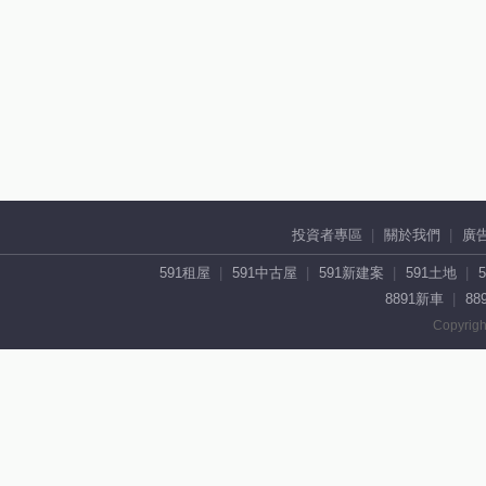
投資者專區
關於我們
廣
591租屋
591中古屋
591新建案
591土地
8891新車
88
Copyrigh