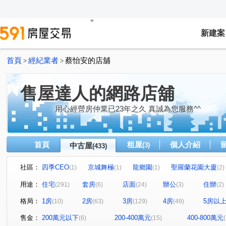
新建案
首頁
經紀業者
蔡怡安的店舖
>
>
售屋達人的網路店舖
用心經營房仲業已23年之久 真誠為您服務^^
首頁
租屋
個人介紹
中古屋
(3)
(433)
社區：
四季CEO
京城舞極
龍鄉園
聖羅蘭花園大廈
(1)
(1)
(1)
(2)
鋭揚巴洛克
廣積中正璟苑
文化凱瑟琳
明湖園
(1)
(2)
(1)
(
用途：
住宅
套房
店面
辦公
住辦
(291)
(6)
(24)
(3)
(2)
鳳山中崙第一標
中山新城A
i悅讀大樓
紐約紐
(1)
(1)
(1)
格局：
1房
2房
3房
4房
5房以
(10)
(63)
(129)
(49)
NeXT21
翰京大廈
逸文苑
日光大樓
上揚
(2)
(1)
(1)
(1)
中山新城C
至順寶貝大樓
微風京品大樓區
高雄
(2)
(1)
(2)
售金：
200萬元以下
200-400萬元
400-800萬元
(6)
(15)