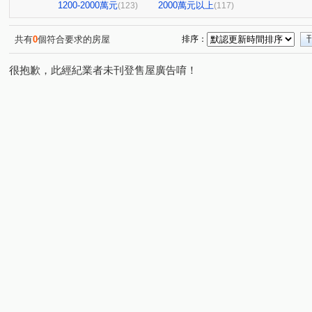
阿曼十六大廈
祥祥城
京城環球企業大樓
飛揚
(1)
(1)
(1)
1200-2000萬元
2000萬元以上
(123)
(117)
橋科水岸花園
鑫世紀
棋琴18重奏
花園輕井澤
(2)
(1)
(1)
紅豆大廈
文華帝寶
羅孚第大廈
京城美術皇居
(1)
(1)
(1)
(
共有
0
個符合要求的房屋
排序：
新世界大廈
鉑愛悦
鑫天地2期
福懋沐氧森
(1)
(1)
(1)
(1)
很抱歉，此經紀業者未刊登售屋廣告唷！
棋琴五重奏大樓
鼎山高大百貨大樓
夢皇家大樓
(1)
(1)
(1)
綠仰森2(內埔)
時代富豪
馥寓
美術1号院
(1)
(1)
(1)
(1)
吉隆悅幸福
歐洲宮廷
都會假期大樓
下橫路18
(1)
(2)
(1)
大學十七大樓一期
浸然適D棟
登豐29
艾美國
(1)
(1)
(1)
雄關大廈
福懋美森園
前峰國宅東1棟
大豐尊爵
(1)
(2)
(1)
新都心大廈
達麗 漾City2
鑫市鎮
悅讀悅禾
(1)
(3)
(2)
(1)
達麗上東京
文化艾美
冠傑Ui
浤福
公園
(1)
(1)
(1)
(1)
岡山集晴園大樓
長谷吉富大樓
博愛鎮F座
英倫
(1)
(1)
(1)
甜蜜家庭
鳳城世家大樓
佛羅里達大樓
蔚藍海
(1)
(1)
(1)
THE ONE
星海灣大廈
新光城高鐵達人
鼎豪逸
(1)
(1)
(1)
金閣玫瑰園大廈
河堤家園大廈
白金漢大廈
美
(1)
(1)
(1)
PARK ONE
聖羅蘭藝術伯爵
茵姿堡學園區A座
(1)
(1)
(1)
巷梧桐
南港大樓
幸福財神
希望之星
亞
(3)
(1)
(1)
(1)
三巷谷朵
綠景苑
民族國宅
藍田玉
杭州
(1)
(1)
(1)
(1)
愛琴海
美好時代
龍年天下大樓
凱旋家
(1)
(2)
(1)
(1)