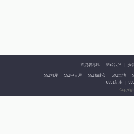
投資者專區
關於我們
廣
591租屋
591中古屋
591新建案
591土地
8891新車
88
Copyrigh