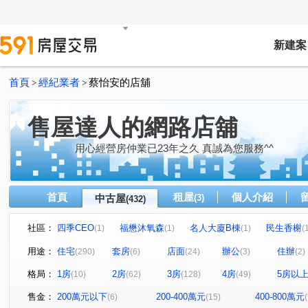
新建案
首頁
經紀業者
蔡怡安的店舖
>
>
售屋達人的網路店舖
用心經營房仲業已23年之久 真誠為您服務^^
首頁
租屋
個人介紹
中古屋
(3)
(432)
社區：
四季CEO
福懋沐氧森
名人大廈B棟
民生香榭
(1)
(1)
(1)
(
京城舞極
龍鄉園
聖羅蘭花園大廈
大悅
(1)
(1)
(2)
(1)
用途：
住宅
套房
店面
辦公
住辦
(290)
(6)
(24)
(3)
(2)
廣積中正璟苑
文化凱瑟琳
明湖園
三發·首席大
(2)
(1)
(1)
格局：
1房
2房
3房
4房
5房以
(10)
(62)
(128)
(49)
鳳山中崙第一標
中山新城A
i悅讀大樓
紐約紐
(1)
(1)
(1)
NeXT21
翰京大廈
逸文苑
日光大樓
上揚
(2)
(1)
(1)
(1)
售金：
200萬元以下
200-400萬元
400-800萬元
(6)
(15)