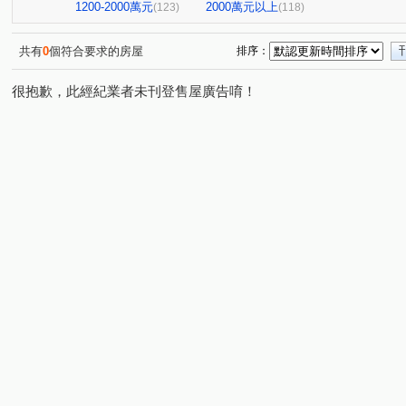
中山新城C
至順寶貝大樓
微風京品大樓區
高雄
(2)
(1)
(2)
1200-2000萬元
2000萬元以上
(123)
(118)
阿曼十六大廈
祥祥城
京城環球企業大樓
飛揚
(1)
(1)
(1)
橋科水岸花園
鑫世紀
棋琴18重奏
花園輕井澤
(2)
(1)
(1)
共有
0
個符合要求的房屋
排序：
紅豆大廈
文華帝寶
羅孚第大廈
京城美術皇居
(1)
(1)
(1)
(
很抱歉，此經紀業者未刊登售屋廣告唷！
新世界大廈
鉑愛悦
鑫天地2期
福懋沐氧森
(1)
(1)
(1)
(1)
棋琴五重奏大樓
鼎山高大百貨大樓
夢皇家大樓
(1)
(1)
(1)
綠仰森2(內埔)
時代富豪
馥寓
美術1号院
(1)
(1)
(1)
(1)
吉隆悅幸福
歐洲宮廷
都會假期大樓
下橫路18
(1)
(2)
(1)
大學十七大樓一期
浸然適D棟
登豐29
艾美國
(1)
(1)
(1)
雄關大廈
福懋美森園
前峰國宅東1棟
大豐尊爵
(1)
(2)
(1)
新都心大廈
達麗 漾City2
鑫市鎮
悅讀悅禾
(1)
(3)
(2)
(1)
達麗上東京
文化艾美
冠傑Ui
浤福
公園
(1)
(1)
(1)
(1)
岡山集晴園大樓
長谷吉富大樓
博愛鎮F座
英倫
(1)
(1)
(1)
甜蜜家庭
鳳城世家大樓
佛羅里達大樓
蔚藍海
(1)
(1)
(1)
THE ONE
星海灣大廈
新光城高鐵達人
鼎豪逸
(1)
(1)
(1)
金閣玫瑰園大廈
河堤家園大廈
白金漢大廈
美
(1)
(1)
(1)
PARK ONE
聖羅蘭藝術伯爵
茵姿堡學園區A座
(1)
(1)
(1)
巷梧桐
南港大樓
幸福財神
希望之星
亞
(3)
(1)
(1)
(1)
三巷谷朵
綠景苑
民族國宅
藍田玉
杭州
(1)
(1)
(1)
(1)