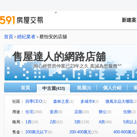
新建案
首頁
經紀業者
蔡怡安的店舖
>
>
售屋達人的網路店舖
用心經營房仲業已23年之久 真誠為您服務^^
首頁
租屋
個人介紹
中古屋
(3)
(433)
社區：
四季CEO
森林之星
多城市Ⅱ
微風京品大樓區
(1)
(1)
(2)
(2
水依林
福懋沐氧森
名人大廈B棟
民生香榭
(1)
(1)
(1)
(1)
用途：
住宅
套房
店面
辦公
住辦
(290)
(6)
(24)
(3)
(2)
京城舞極
龍鄉園
聖羅蘭花園大廈
大悅
(1)
(1)
(2)
(1)
格局：
1房
2房
3房
4房
5房以
(10)
(62)
(129)
(49)
廣積中正璟苑
文化凱瑟琳
明湖園
三發·首席大
(2)
(1)
(1)
鳳山中崙第一標
中山新城A
i悅讀大樓
紐約紐
(1)
(1)
(1)
售金：
200萬元以下
200-400萬元
400-800萬元
(6)
(15)