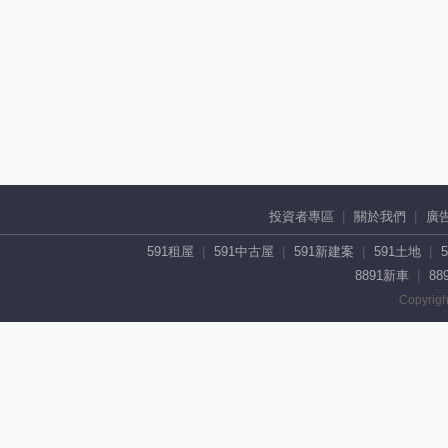
投資者專區
關於我們
廣
591租屋
591中古屋
591新建案
591土地
8891新車
88
Copyrigh