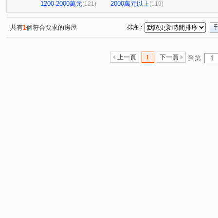
NeXT21
翰京大廈
逸文苑
日光大樓
上揚
(2)
(1)
(1)
(1)
1200-2000萬元
2000萬元以上
(121)
(119)
中山新城C
至順寶貝大樓
高雄OK大廈
阿曼十
(2)
(1)
(1)
京城環球企業大樓
飛揚大廈
十六本木
橋科水
(1)
(2)
(1)
共有
1
個符合要求的房屋
排序：
棋琴18重奏
花園輕井澤大廈
鳳城大樓
紅豆大
(1)
(1)
(1)
羅孚第大廈
京城美術皇居
新世界大廈
鉑愛悦
(1)
(2)
(1)
(
上一頁
1
下一頁
到第
福懋沐氧森
悦讀時代
悅誠
棋琴五重奏大樓
(1)
(2)
(1)
(1)
夢皇家大樓
向山學
綠仰森2(內埔)
時代富豪
(1)
(1)
(1)
(1)
美術1号院
六泰華廈
吉隆悅幸福
歐洲宮廷
(1)
(1)
(1)
(2)
下橫路18號華廈
大學十七大樓一期
浸然適D棟
(1)
(1)
(1)
艾美國際城
本館路
雄關大廈
福懋美森園
(3)
(1)
(1)
(2)
大豐尊爵
愛情河左岸
新都心大廈
達麗 漾City
(1)
(2)
(1)
悅讀悅禾
i世界
達麗上東京
文化艾美
冠傑
(1)
(1)
(1)
(1)
公園翠堤
岡山集晴園大樓
長谷吉富大樓
博愛
(1)
(1)
(1)
英倫亞灣2期
曉白
甜蜜家庭
鳳城世家大樓
(1)
(1)
(1)
(1)
蔚藍海岸大廈
心灣LRT
THE ONE
星海灣大廈
(1)
(1)
(1)
鼎豪逸品居
馨樓
金閣玫瑰園大廈
河堤家園大
(1)
(1)
(1)
美北岸大樓
PARK ONE
聖羅蘭藝術伯爵
茵姿
(1)
(1)
(1)
安禾安居
巷梧桐
南港大樓
幸福財神
希
(2)
(3)
(1)
(1)
亞洲商務中心
三巷谷朵
綠景苑
民族國宅
(3)
(1)
(1)
(1)