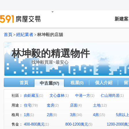
新建案
首頁
經紀業者
林坤毅的店舖
>
>
林坤毅的精選物件
找坤毅買屋~最安心
首頁
租屋
個人介紹
留
中古屋
(0)
(97)
社區：
由鉅藏玉
文心森林
中港一方
仁山潮尚居
(1)
(1)
(1)
(1)
大城雲杉
由鉅大謙
仁山山之道
市政愛悅
(3)
(2)
(1)
(1)
用途：
住宅
套房
店面
土地
(79)
(2)
(4)
(12)
鄉林皇居
櫻花科博之櫻
雙橡園2925
謙謙太子
(4)
(1)
(2)
(
格局：
1房
2房
3房
4房
5房以
(1)
(8)
(34)
(15)
親家雲硯
富宇世界之匯
東方大千
惠宇一森青
(1)
(1)
(1)
(
聯悦臻
精銳海德一號
鄉林皇居
赫里翁傳奇
(1)
(2)
(1)
(1)
售金：
400-800萬元
800-1200萬元
1200-2000
(1)
(5)