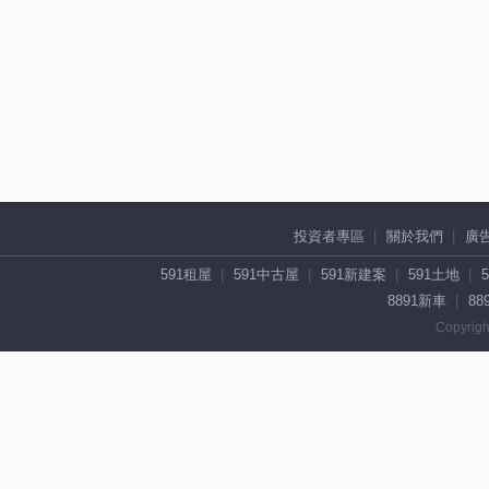
投資者專區
關於我們
廣
591租屋
591中古屋
591新建案
591土地
8891新車
88
Copyrigh