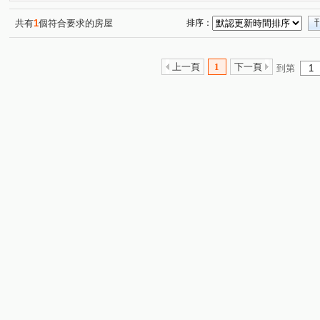
精銳博
寶輝世紀莊園/寶輝VILLAGE2
夢幻誠
(1)
(2)
(1)
登陽林映道
國聚花園御所
寶輝SKY TOWER
(1)
(1)
(1)
共有
1
個符合要求的房屋
排序：
創研逸品
遠雄文心匯
國雄領域
東方博舍
(1)
(1)
(1)
(1)
由鉅三希
豐邑G TOWER
富邦天空樹
喬立圓
(1)
(1)
(1)
上一頁
1
下一頁
到第
彩虹新世界
打里摺楓樹四季
勤美之森
惠宇青
(1)
(1)
(1)
國家1號院
聚合發經典
熊貓天下
勇建光翼
(1)
(1)
(1)
(2)
亞昕一沐
華太怡然居一期
余泰然
佳福i幸福
(1)
(1)
(1)
(1)
敘山行路
中平路
敦和段
鑫港尾段
福星
(1)
(1)
(1)
(2)
忠明南路
文心南七路
太原路二段
逢甲路
(1)
(1)
(1)
(1)
市政北一路
華美西街二段
(1)
向心路
臺灣大道三
(3)
(1)
文山六街
福科一街
市政北七路
市政北五路
(1)
(3)
(2)
(1)
台灣大道三段
上墩路
西屯路一段
仁平街
(7)
(1)
(1)
(2)
龍富十六街
益昌六街
環中路二段
大仁路二段
(1)
(2)
(1)
(
五權路
環中路三段
中清路二段
中清路三段
(1)
(1)
(1)
(1)
福科路
高鐵路二段
至善路
敦富路
忠孝
(2)
(1)
(1)
(1)
旱溪西路三段
黎明路
漢翔東路
豐偉路
(1)
(1)
(1)
(1)
台灣大道二段
河南路四段
五權西路二段
五權
(1)
(1)
(2)
楓樹六街
館前路
光復路
文心南五路三段
(1)
(1)
(1)
(1)
西屯路二段
上石路
敦化三街
豐樂五街
(1)
(2)
(1)
(1)