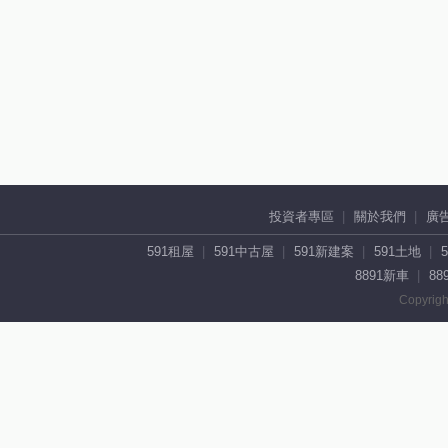
投資者專區
關於我們
廣
591租屋
591中古屋
591新建案
591土地
8891新車
88
Copyrigh