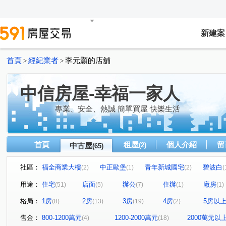
新建案
首頁
經紀業者
李元顥的店舖
>
>
中信房屋-幸福一家人
專業、安全、熱誠 簡單買屋 快樂生活
首頁
租屋
個人介紹
留
中古屋
(2)
(65)
社區：
福全商業大樓
中正歐堡
青年新城國宅
碧波白
(2)
(1)
(2)
(
國光社區
樺福千金
臺北市國興
台大莎士比亞
(3)
(1)
(1)
用途：
住宅
店面
辦公
住辦
廠房
(51)
(5)
(7)
(1)
(1)
青年新城國宅
園上園
楓韻晴川
宏泰新象金座
(1)
(1)
(1)
(
格局：
1房
2房
3房
4房
5房以
(8)
(13)
(19)
(2)
克強大樓
隱苑
新店寶
金鼎大廈
皇翔MR
(1)
(1)
(1)
(1)
台北爵士
國光社區
華登天美
皇宮大樓
(1)
(1)
(1)
(1)
售金：
800-1200萬元
1200-2000萬元
2000萬元以
(4)
(18)