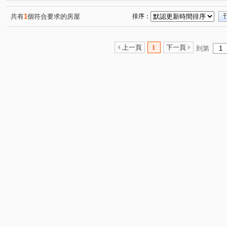
台北晶麒
欣聯東園綻
吉林路
民權東路二段
(1)
(1)
(5)
(2)
青年路
成功路一段
北新路一段
西園路二段
(2)
(1)
(1)
(1)
共有
1
個符合要求的房屋
排序：
武成街
武昌街二段
汀州路一段
中華路二段
(1)
(1)
(1)
(5)
詔安街
德昌街
承德路七段
國興路
辛亥
(1)
(1)
(1)
(2)
上一頁
1
下一頁
到第
辛亥路二段
杭州南路一段
中興路二段
八德路
(1)
(1)
(1)
南京東路五段
景平路
中華路二段
成功路四段
(1)
(1)
(1)
(
仁愛路三段
(1)
汀州路三段
寶興街
環河南路二段
(1)
(1)
(
長泰街
興隆路三段
央北二路
三俊街
松
(2)
(1)
(1)
(1)
承和街
信義路五段
興寧街
新生南路三段
(1)
(1)
(1)
(1)
復興北路
新生北路三段
內江街
潮州街
(1)
(1)
(2)
(1)
羅斯福路一段
和平西路三段
康定路
東園街
(1)
(1)
(1)
(1)