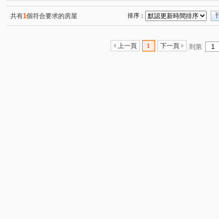
台北晶麒
欣聯東園綻
漢口街二段
社中街
(1)
(1)
(1)
(1)
民權東路二段
信義路二段
青年路
成功路一段
(2)
(1)
(2)
(
共有
1
個符合要求的房屋
排序：
西園路二段
基隆路二段
武成街
武昌街二段
(1)
(1)
(1)
(1)
中華路二段
永和路二段
詔安街
德昌街
(5)
(1)
(1)
(1)
上一頁
1
下一頁
到第
國興路
辛亥路三段
辛亥路二段
杭州南路一段
(
(2)
(1)
(1)
八德路三段
南京東路五段
景平路
中華路二段
(1)
(1)
(1)
(
寶清街
仁愛路三段
汀州路三段
寶興街
(1)
(1)
(1)
(1)
泉州街
長泰街
興隆路三段
央北二路
三
(1)
(2)
(1)
(1)
農安街
承和街
信義路五段
興寧街
新生
(1)
(1)
(1)
(1)
高職西街
復興北路
新生北路三段
內江街
(1)
(1)
(1)
(2)
羅斯福路四段
羅斯福路一段
和平西路三段
康
(1)
(1)
(1)