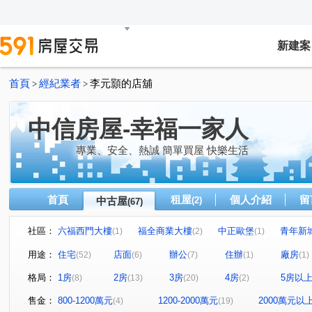
新建案
首頁
經紀業者
李元顥的店舖
>
>
中信房屋-幸福一家人
專業、安全、熱誠 簡單買屋 快樂生活
首頁
租屋
個人介紹
留
中古屋
(2)
(67)
社區：
六福西門大樓
福全商業大樓
中正歐堡
青年新
(1)
(2)
(1)
睿泰美
國光社區
樺福千金
臺北市國興
(1)
(3)
(1)
(1)
用途：
住宅
店面
辦公
住辦
廠房
(52)
(6)
(7)
(1)
(1)
青年新城國宅
園上園
楓韻晴川
宏泰新象金座
(1)
(1)
(1)
(
格局：
1房
2房
3房
4房
5房以
(8)
(13)
(20)
(2)
克強大樓
隱苑
新店寶
金鼎大廈
皇翔MR
(1)
(1)
(1)
(1)
台北爵士
國光社區
華登天美
皇宮大樓
(1)
(1)
(1)
(1)
售金：
800-1200萬元
1200-2000萬元
2000萬元以
(4)
(19)