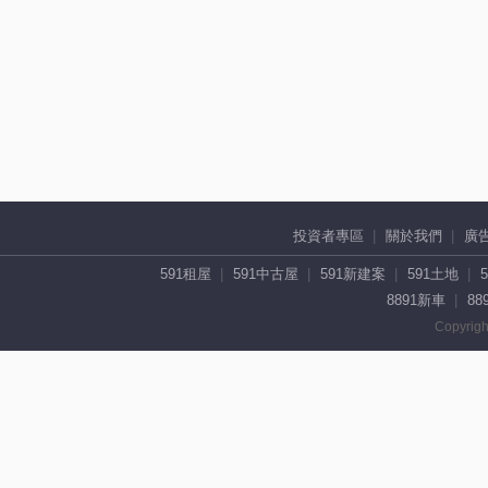
投資者專區
關於我們
廣
591租屋
591中古屋
591新建案
591土地
8891新車
88
Copyrigh