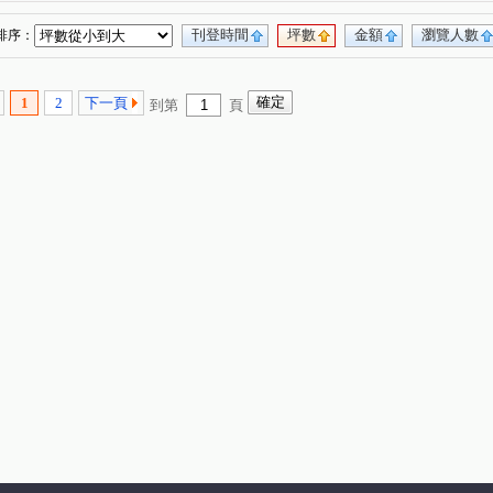
刊登時間
坪數
金額
瀏覽人數
排序：
1
2
下一頁
到第
頁