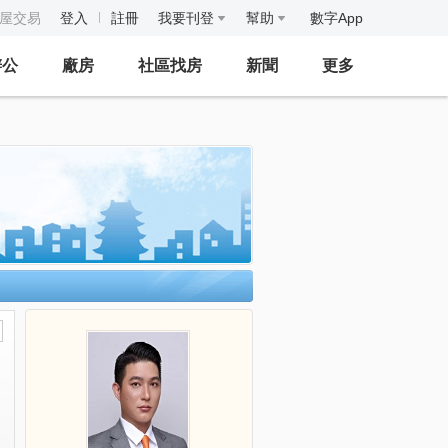
房屋交易
登入
註冊
我要刊登
幫助
數字App
辦公
廠房
社區找房
新聞
更多