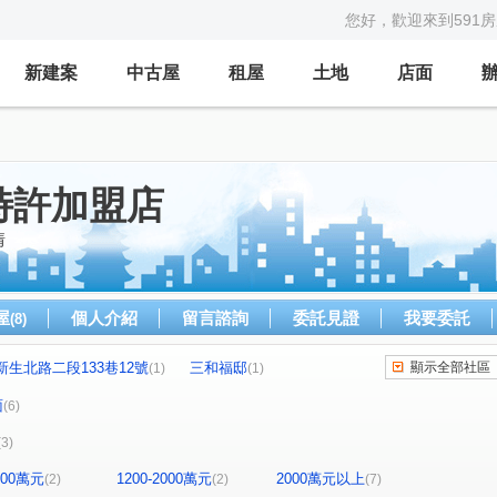
您好，歡迎來到591
新建案
中古屋
租屋
土地
店面
特許加盟店
情
屋
個人介紹
留言諮詢
委託見證
我要委託
(8)
新生北路二段133巷12號
三和福邸
顯示全部社區
(1)
(1)
吉陞帝景大廈
世運大樓
富都
柳州街
(1)
(1)
(1)
(1)
面
(6)
新生北路二段
自強路三段
萬大路
(1)
(1)
(1)
(3)
街
環河北路三段
康定路
(2)
(1)
(1)
1200萬元
1200-2000萬元
2000萬元以上
(2)
(2)
(7)