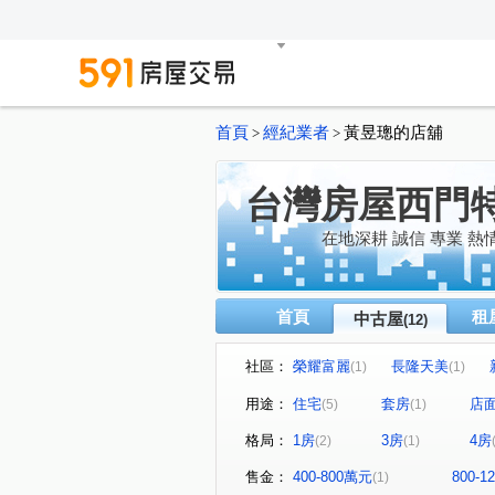
首頁
經紀業者
黃昱璁的店舖
>
>
台灣房屋西門
在地深耕 誠信 專業 熱
首頁
租
中古屋
(12)
社區：
榮耀富麗
長隆天美
(1)
(1)
崇仁花園大廈
無雙
(1)
(1)
用途：
住宅
套房
店
(5)
(1)
重新路二段
中原路
(1)
(1)
格局：
1房
3房
4房
(2)
(1)
漢中街
桂林路
昆明
(1)
(1)
售金：
400-800萬元
800-
(1)