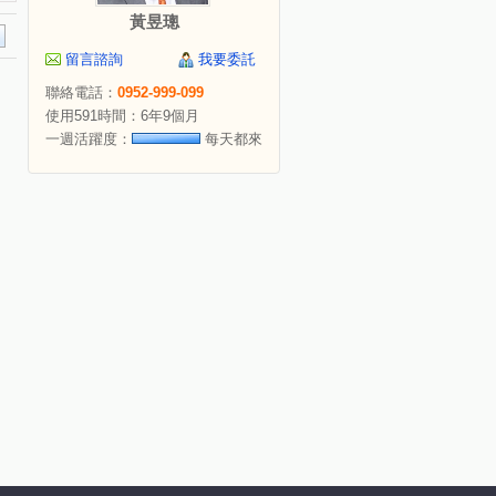
黃昱璁
留言諮詢
我要委託
聯絡電話：
0952-999-099
使用591時間：6年9個月
一週活躍度：
每天都來