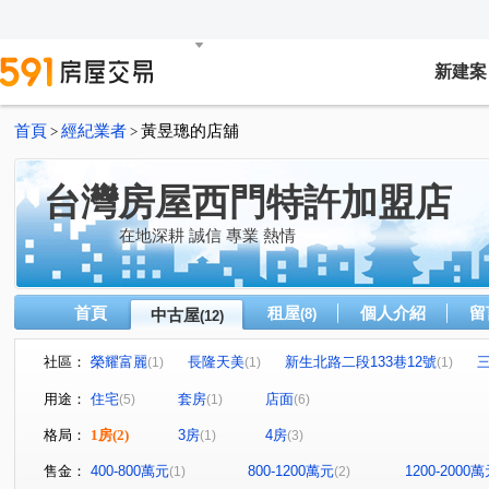
新建案
首頁
經紀業者
黃昱璁的店舖
>
>
台灣房屋西門特許加盟店
在地深耕 誠信 專業 熱情
首頁
租屋
個人介紹
留
中古屋
(8)
(12)
社區：
榮耀富麗
長隆天美
新生北路二段133巷12號
(1)
(1)
(1)
崇仁花園大廈
無雙
吉陞帝景大廈
世運大樓
(1)
(1)
(1)
(1)
用途：
住宅
套房
店面
(5)
(1)
(6)
重新路二段
中原路
新生北路二段
自強路三段
(1)
(1)
(1)
(
格局：
1房
(2)
3房
4房
(1)
(3)
漢中街
桂林路
昆明街
環河北路三段
康
(1)
(1)
(2)
(1)
售金：
400-800萬元
800-1200萬元
1200-2000
(1)
(2)