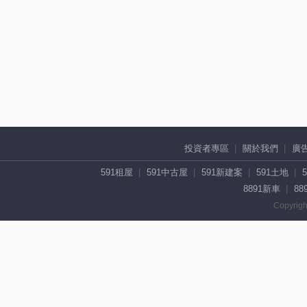
投資者專區
關於我們
廣
591租屋
591中古屋
591新建案
591土地
8891新車
88
Copyrigh