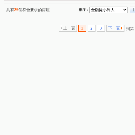
徐先生推薦0902355077
都峰苑二期
現代金典
(1)
(1)
(1)
徐先生推薦0902355077
幸福公園百合館
藝文街
(1)
(1)
(1)
共有
25
個符合要求的房屋
排序：
中信街
中央路
西盛街
新樹路
中和街
(1)
(3)
(1)
(1)
(2)
泰林路二段
公園一路
新生街
新北大道七段
(1)
(1)
(1)
(1)
上一頁
1
2
3
下一頁
到第
昌明街
福壽街
仁愛路
化成路
福美街
(1)
(1)
(1)
(1)
(1)