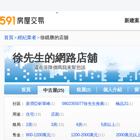
新建案
首頁
經紀業者
徐鏡勝的店舖
>
>
徐先生的網路店舖
還在等降價嗎我來幫您談
首頁
租屋
個人介紹
留
中古屋
(2)
(25)
社區：
新潤亞昕翠峰
0902355077徐先生推薦
極品21
(1)
(1)
(1)
0902355077徐先生推薦
百邑富都匯
新富邑
敦
(1)
(1)
(1)
用途：
住宅
店面
(19)
(1)
新富都藝術首席
世界盃一期二期(雪梨區/雅典區)
海
(1)
(1)
格局：
2房
3房
4房
5房以上
(3)
(15)
(4)
(2)
全球家年華
新潤都峰苑一期
禾蓮心家園
江南
(1)
(1)
(1)
東帝士金銀座廣場
中華大都心
一道彩虹田園小城
(1)
(1)
(1)
售金：
800-1200萬元
1200-2000萬元
2000萬元以
(1)
(11)