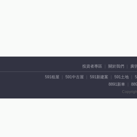
投資者專區
關於我們
廣
591租屋
591中古屋
591新建案
591土地
8891新車
88
Copyrigh