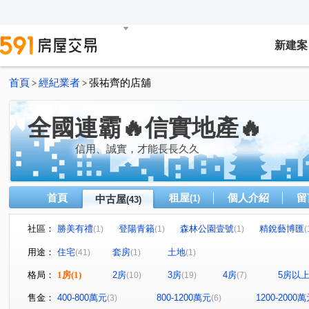
新建案
首頁
經紀業者
張祐齊的店舖
>
>
全國連霸🔥信實地產🔥
信用、誠實，才能長長久久
首頁
租屋
個人介紹
留
中古屋
(1)
(43)
社區：
勝美有禮
登陽青籟
森林公園壹號
精銳藝博匯
(1)
(1)
(1)
(
上河院
昂峰敘詠隆
復新名邸
景棠青山
(1)
(1)
(1)
(1)
用途：
住宅
套房
土地
(41)
(1)
(1)
幸福時光
南苑主人
允將寓見花園
惠宇謙仁
(1)
(1)
(1)
(1)
格局：
1房
(1)
2房
3房
4房
5房以
(10)
(19)
(7)
泉福冠天廈
興大里美
澄亦實築-澄玥
大唯信義
(1)
(1)
(1)
精銳FUN未來
太子莊園
貴地名門
惠宇和樂
(1)
(1)
(1)
(1)
售金：
400-800萬元
800-1200萬元
1200-2000
(3)
(6)