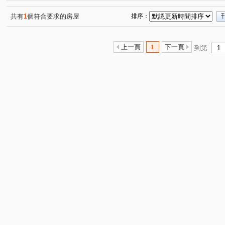
順天謙華
藍圖講義
雙橡園2279
精銳博
(1)
(1)
(1)
(1)
長虹天廈大樓
漢唐盛世
麗富金城
佳茂康朵A
(1)
(1)
(1)
共有
1
個符合要求的房屋
排序：
匯有大贏家
環中東路六段
復興路一段
一心街
(1)
(1)
(1)
(
向上路一段
西榮路
西屯路二段
新生路
(1)
(1)
(2)
(1)
上一頁
1
下一頁
到第
復興路二段
永春東三南路
錦州路
加老東路
(1)
(1)
(1)
(1)
員林大道五段
建國南路一段
太興路
育賢路
(1)
(1)
(1)
(1)
健行路
信義南街
楓樹巷
寶慶街
斗潭路
(1)
(1)
(1)
(1)
(
工學路
北屯路
萬仙街
建成路
馬龍潭路
(1)
(1)
(1)
(1)
(
台灣大道三段
漢口路四段
大里路
逢甲路
(1)
(1)
(1)
(1)
龍城街
丁台路
甲堤六街
(1)
(1)
(1)