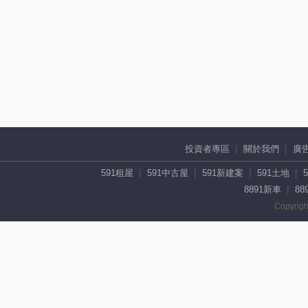
投資者專區
關於我們
廣
591租屋
591中古屋
591新建案
591土地
8891新車
88
Copyrigh