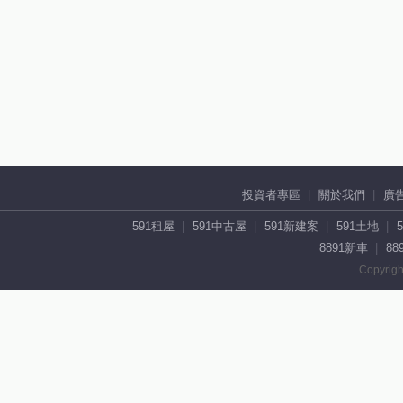
投資者專區
關於我們
廣
591租屋
591中古屋
591新建案
591土地
8891新車
88
Copyrigh