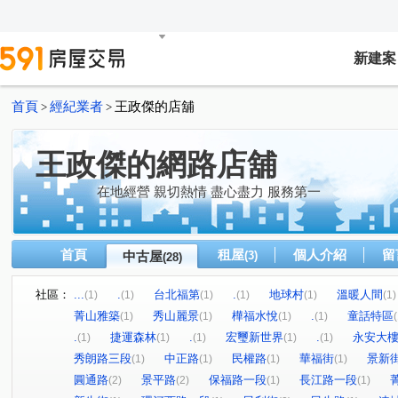
新建案
首頁
經紀業者
王政傑的店舖
>
>
王政傑的網路店舖
在地經營 親切熱情 盡心盡力 服務第一
首頁
租屋
個人介紹
留
中古屋
(3)
(28)
社區：
...
.
台北福第
.
地球村
溫暖人間
(1)
(1)
(1)
(1)
(1)
(1)
菁山雅築
秀山麗景
樺福水悅
.
童話特區
(1)
(1)
(1)
(1)
(
.
捷運森林
.
宏璽新世界
.
永安大
(1)
(1)
(1)
(1)
(1)
秀朗路三段
中正路
民權路
華福街
景新
(1)
(1)
(1)
(1)
圓通路
景平路
保福路一段
長江路一段
(2)
(2)
(1)
(1)