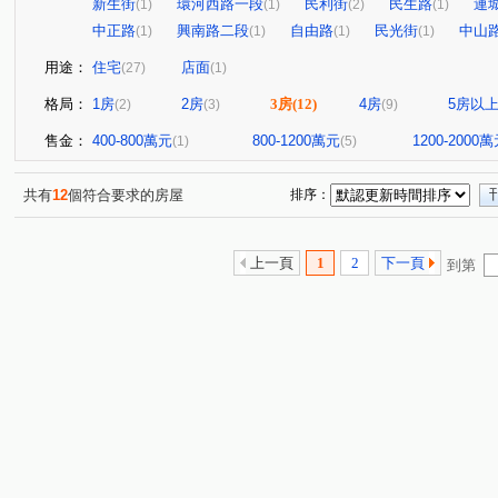
新生街
環河西路一段
民利街
民生路
連
(1)
(1)
(2)
(1)
中正路
興南路二段
自由路
民光街
中山
(1)
(1)
(1)
(1)
用途：
住宅
店面
(27)
(1)
格局：
1房
2房
3房
(12)
4房
5房以
(2)
(3)
(9)
售金：
400-800萬元
800-1200萬元
1200-2000
(1)
(5)
共有
12
個符合要求的房屋
排序：
上一頁
1
2
下一頁
到第