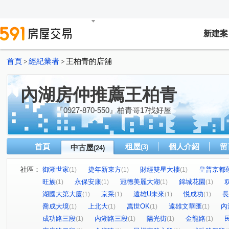
新建案
首頁
經紀業者
王柏青的店舖
>
>
內湖房仲推薦王柏青
『0927-870-550』柏青哥17找好屋
首頁
租屋
個人介紹
留
中古屋
(3)
(24)
社區：
御湖世家
捷年新東方
財經雙星大樓
皇普京都
(1)
(1)
(1)
旺族
永保安康
冠德美麗大湖
錦城花園
(1)
(1)
(1)
(1)
湖國大第大廈
京采
遠雄U未來
悦成功
長
(1)
(1)
(1)
(1)
喬成大境
上北大
萬世OK
遠雄文華匯
內
(1)
(1)
(1)
(1)
成功路三段
內湖路三段
陽光街
金龍路
(1)
(1)
(1)
(1)