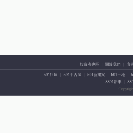
投資者專區
關於我們
廣
591租屋
591中古屋
591新建案
591土地
8891新車
88
Copyrigh