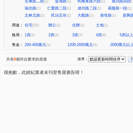
安康路二段
金湖路
民權東路六段
成功路四段
(1)
(1)
(1)
(
瑞光路
仁愛路二段
成功路二段
基隆路一段
(1)
(1)
(1)
(1)
文林北路
民治五街
大觀路
港墘路
原興
(1)
(1)
(1)
(1)
用途：
住宅
辦公
住辦
土地
(20)
(1)
(1)
(1)
格局：
1房
2房
3房
4房
5房以
(1)
(4)
(7)
(6)
售金：
200-400萬元
1200-2000萬元
2000萬元以
(1)
(4)
共有
0
個符合要求的房屋
排序：
很抱歉，此經紀業者未刊登售屋廣告唷！