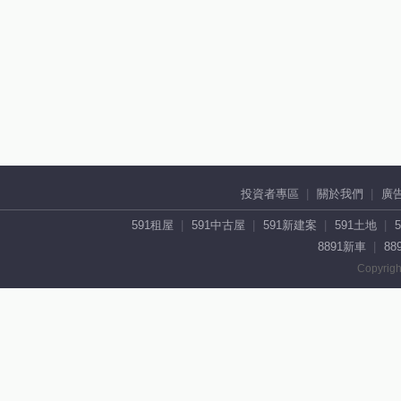
投資者專區
關於我們
廣
591租屋
591中古屋
591新建案
591土地
8891新車
88
Copyrigh