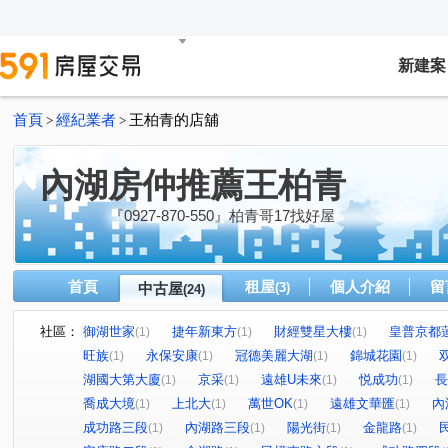
新建案
首頁
經紀業者
王柏青的店舖
>
>
內湖房仲推薦王柏青
『0927-870-550』柏青哥17找好屋
首頁
租屋
個人介紹
留
中古屋
(3)
(24)
社區：
御湖世家
捷年新東方
財經雙星大樓
皇普京都
(1)
(1)
(1)
旺族
永保安康
冠德美麗大湖
錦城花園
(1)
(1)
(1)
(1)
湖國大第大廈
京采
遠雄U未來
悦成功
長
(1)
(1)
(1)
(1)
喬成大境
上北大
萬世OK
遠雄文華匯
內
(1)
(1)
(1)
(1)
成功路三段
內湖路三段
陽光街
金龍路
(1)
(1)
(1)
(1)