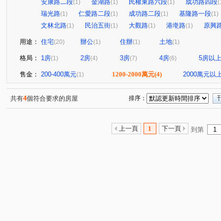
安康路二段
金湖路
民權東路六段
成功路四段
(1)
(1)
(1)
(
瑞光路
仁愛路二段
成功路二段
基隆路一段
(1)
(1)
(1)
(1)
文林北路
民治五街
大觀路
港墘路
原興
(1)
(1)
(1)
(1)
用途：
住宅
辦公
住辦
土地
(20)
(1)
(1)
(1)
格局：
1房
2房
3房
4房
5房以
(1)
(4)
(7)
(6)
售金：
200-400萬元
1200-2000萬元
(4)
2000萬元以
(1)
共有
4
個符合要求的房屋
排序：
上一頁
1
下一頁
到第