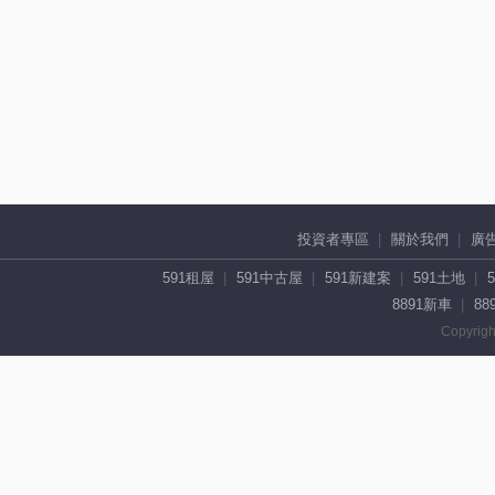
投資者專區
關於我們
廣
591租屋
591中古屋
591新建案
591土地
8891新車
88
Copyrigh