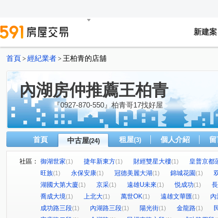
新建案
首頁
經紀業者
王柏青的店舖
>
>
內湖房仲推薦王柏青
『0927-870-550』柏青哥17找好屋
首頁
租屋
個人介紹
留
中古屋
(3)
(24)
社區：
御湖世家
捷年新東方
財經雙星大樓
皇普京都
(1)
(1)
(1)
旺族
永保安康
冠德美麗大湖
錦城花園
(1)
(1)
(1)
(1)
湖國大第大廈
京采
遠雄U未來
悦成功
長
(1)
(1)
(1)
(1)
喬成大境
上北大
萬世OK
遠雄文華匯
內
(1)
(1)
(1)
(1)
成功路三段
內湖路三段
陽光街
金龍路
(1)
(1)
(1)
(1)