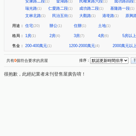
安康路二段
金湖路
民權東路六段
成功路四段
(1)
(1)
(1)
(
瑞光路
仁愛路二段
成功路二段
基隆路一段
(1)
(1)
(1)
(1)
文林北路
民治五街
大觀路
港墘路
原興
(1)
(1)
(1)
(1)
用途：
住宅
辦公
住辦
土地
(20)
(1)
(1)
(1)
格局：
1房
2房
3房
4房
5房以
(1)
(4)
(7)
(6)
售金：
200-400萬元
1200-2000萬元
2000萬元以
(1)
(4)
共有
0
個符合要求的房屋
排序：
很抱歉，此經紀業者未刊登售屋廣告唷！