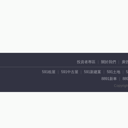
投資者專區
關於我們
廣
591租屋
591中古屋
591新建案
591土地
8891新車
88
Copyrigh