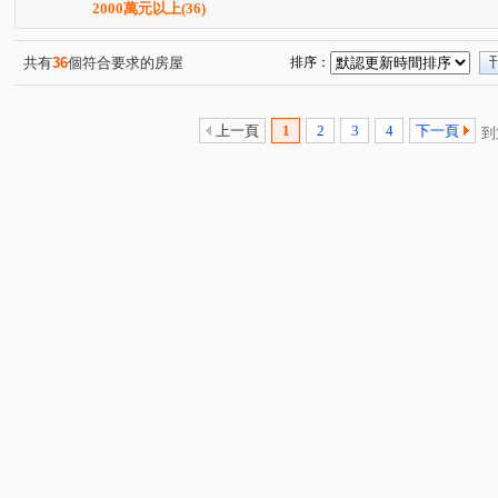
i時尚
沅林．築青
市政香榭
市政101
綠活
(4)
(1)
(2)
(1)
2000萬元以上
(36)
微笑城市
鴻承壹流
台中小鎮新世界
新高鐵
(1)
(1)
(2)
(3)
大毅頌幸福
總太春上
文心1
邑富 筑美
(1)
(1)
(1)
(1)
共有
36
個符合要求的房屋
排序：
謙18
育德路
經貿九路
山西路二段
高鐵
(1)
(27)
(4)
(1)
高鐵三路
公園街
仁義街
嶺東路
四維東
(14)
(1)
(1)
(1)
上一頁
1
2
3
4
下一頁
到
環中東路三段
中正東路
慶光路
向上路六段
(3)
(1)
(2)
(1)
長春路
中平路
信平路
洲際路
新榮街
(1)
(5)
(7)
(2)
(1)
五福西路
潭富路二段
台灣大道二段
中平路
(1)
(1)
(4)
(2)
青海南街
德芳南路
河南路三段
保成一街
(4)
(1)
(2)
(3)
梅川東路五段
永成北路
站區一路
新平路三段
(1)
(2)
(3)
(
文心路四段
向上路一段
大興街
梅亭街
(1)
(1)
(1)
(1)