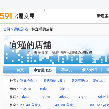
新建案
首頁
經紀業者
林宜瑾的店舖
>
>
宜瑾的店舖
本人秉著專業、誠信的理念謁誠為您服務
首頁
租屋
個人介紹
中古屋
(0)
(112)
社區：
達麗冶翠
時代海德大廈
磐興寬境
夢幻誠
(27)
(4)
(1)
(2)
精銳軟園1號
遠見天下大樓
世紀龍門
甲桂林花
(1)
(1)
(1)
用途：
住宅
套房
店面
(108)
(1)
(1)
和宜上美
合石OURS
旺聖豪景
世界一景四季
(3)
(1)
(2)
格局：
1房
2房
3房
4房
5房以
(4)
(39)
(47)
(9)
寀蘴大境
達麗創世紀
協勝洲際ONE
惠宇國圖
(1)
(7)
(2)
五福興家
順天豐華
國雄無双
邑富 筑美
(1)
(1)
(2)
(2)
售金：
200-400萬元
400-800萬元
800-1200萬
(1)
(6)