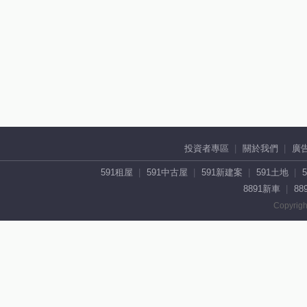
投資者專區
關於我們
廣
591租屋
591中古屋
591新建案
591土地
8891新車
88
Copyrigh