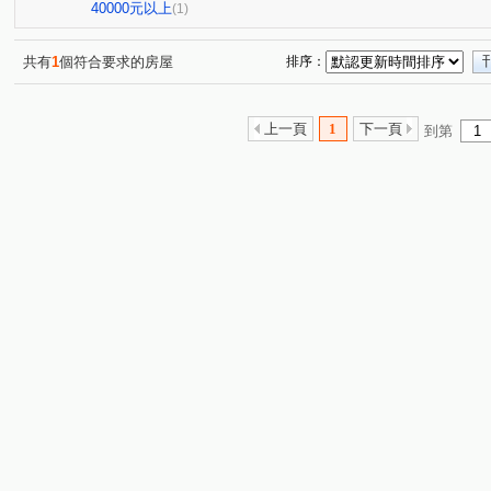
傳佳謙里
蒙馬特花園
無
興業馬可波羅
(1)
(1)
(1)
(1)
40000元以上
(1)
竹城和賞
中興路
大觀路
南福街
六合一
(1)
(1)
(1)
(2)
自立一街
仁德街
春日路
中正三街
莊敬
(1)
(1)
(1)
(1)
共有
1
個符合要求的房屋
排序：
美和路
青田街
富國路三段
中山東路
航
(1)
(1)
(1)
(1)
楊湖路四段
海方路
中正一路
日光路
永
(1)
(1)
(1)
(1)
上一頁
1
下一頁
到第
中興街
中埔二街
文化路
大興西路二段
(1)
(1)
(1)
(1)
國際路二段
中華路
中興路
中山路
介壽
(1)
(1)
(1)
(1)
新南路一段
安東街
莊一街
(1)
(1)
(1)