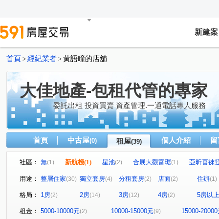
新建案
首頁
經紀業者
黃語曈的店舖
>
>
大佳地產-包租代管的專家
委託出租 投資買賣 資產管理.一通電話專人服務
首頁
中古屋
個人介紹
留
(0)
租屋
(39)
社區：
無
新航棧
(1)
星池
合展大觀富琚
亞昕喜徠
(1)
(2)
(1)
無
音悅琉璃
和境寓見
三本四季
大來賞
(1)
(1)
(2)
(1)
(
用途：
整層住家
獨立套房
分租套房
店面
住辦
(30)
(4)
(2)
(2)
(1)
桃園第一廣場大樓
璟都艾美
摩天金融大樓
街
(1)
(1)
(1)
格局：
1房
2房
3房
4房
5房以
(2)
(14)
(12)
(2)
青川馥
遠雄夏沐
桃園第一廣場二期商業大樓
(1)
(1)
(1)
達曜輕鬆GO
竹城鶴岡
雙享樓
昭揚君喆
(1)
(1)
(1)
(1)
租金：
5000-10000元
10000-15000元
15000-2000
(2)
(9)