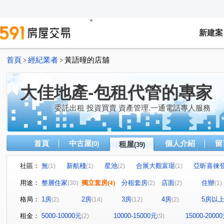
新建案
首頁
經紀業者
黃語曈的店舖
>
>
大佳地產-包租代管的專家
委託出租 投資買賣 資產管理.一通電話專人服務
首頁
中古屋
個人介紹
留
(0)
租屋
(39)
社區：
無
新航棧
星池
合展大觀富琚
亞昕喜徠
(1)
(1)
(2)
(1)
無
音悅琉璃
和境寓見
三本四季
大來賞
(1)
(1)
(2)
(1)
(
用途：
整層住家
獨立套房
(4)
分租套房
店面
住辦
(30)
(2)
(2)
(1)
桃園第一廣場大樓
璟都艾美
摩天金融大樓
街
(1)
(1)
(1)
格局：
1房
2房
3房
4房
5房以
(2)
(14)
(12)
(2)
青川馥
遠雄夏沐
桃園第一廣場二期商業大樓
(1)
(1)
(1)
達曜輕鬆GO
竹城鶴岡
雙享樓
昭揚君喆
(1)
(1)
(1)
(1)
租金：
5000-10000元
10000-15000元
15000-2000
(2)
(9)