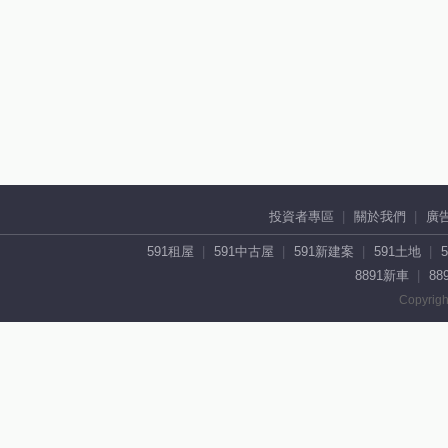
投資者專區
關於我們
廣
591租屋
591中古屋
591新建案
591土地
8891新車
88
Copyrigh