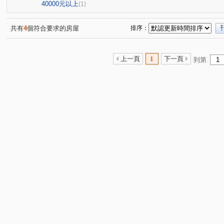
傳佳謙里
蒙馬特花園
無
興業馬可波羅
(1)
(1)
(1)
(1)
40000元以上
(1)
竹城和賞
中興路
大觀路
南福街
六合一
(1)
(1)
(1)
(2)
自立一街
仁德街
春日路
中正三街
莊敬
(1)
(1)
(1)
(1)
共有
4
個符合要求的房屋
排序：
美和路
青田街
富國路三段
中山東路
航
(1)
(1)
(1)
(1)
楊湖路四段
海方路
中正一路
日光路
永
(1)
(1)
(1)
(1)
上一頁
1
下一頁
到第
中興街
中埔二街
文化路
大興西路二段
(1)
(1)
(1)
(1)
國際路二段
中華路
中興路
中山路
介壽
(1)
(1)
(1)
(1)
新南路一段
安東街
莊一街
(1)
(1)
(1)