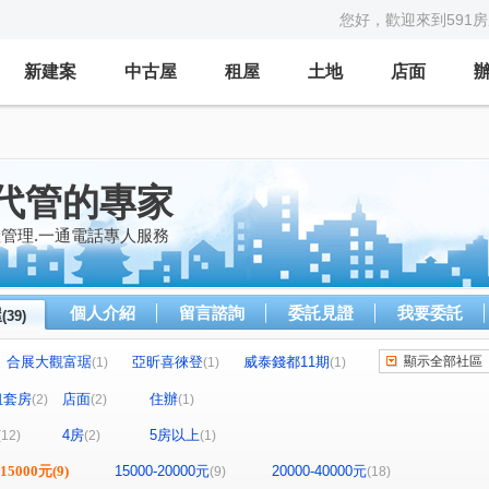
您好，歡迎來到591
新建案
中古屋
租屋
土地
店面
代管的專家
產管理.一通電話專人服務
個人介紹
留言諮詢
委託見證
我要委託
屋
(39)
合展大觀富琚
亞昕喜徠登
威泰錢都11期
顯示全部社區
(1)
(1)
(1)
見
三本四季
大來賞
(2)
(1)
(1)
租套房
店面
住辦
(2)
(2)
(1)
美
摩天金融大樓
街廓2
城中大璽
(1)
(1)
(1)
(1)
4房
5房以上
(12)
(2)
(1)
園第一廣場二期商業大樓
竹城富士
(1)
(1)
雙享樓
昭揚君喆
佳展好市佳
(1)
(1)
(1)
-15000元
(9)
15000-20000元
20000-40000元
(9)
(18)