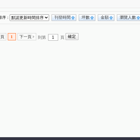
無
興業馬可波羅
遠東貴族
(1)
(1)
(1)
觀路
南福街
六合一街
高鐵北路一段
(1)
(2)
(1)
(1)
日路
中正三街
莊敬三街
青溪一路
(1)
(1)
(2)
(1)
刊登時間
坪數
金額
瀏覽人數
排序：
路三段
中山東路
航科路
中正路
(1)
(1)
(1)
(1)
中正一路
日光路
永華街
民光東路
(1)
(1)
(1)
(1)
一頁
1
下一頁
到第
頁
化路
大興西路二段
萬壽路二段
(1)
(1)
(1)
中興路
中山路
介壽路
榮安一街
(1)
(1)
(1)
(1)
莊一街
(1)