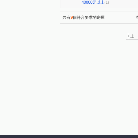
傳佳謙里
蒙馬特花園
(1)
(1)
40000元以上
(1)
竹城和賞
中興路
大
(1)
(1)
自立一街
仁德街
春
(1)
(1)
共有
9
個符合要求的房屋
美和路
青田街
富國
(1)
(1)
楊湖路四段
海方路
(1)
(1)
上
中興街
中埔二街
文
(1)
(1)
國際路二段
中華路
(1)
(1)
新南路一段
安東街
(1)
(1)