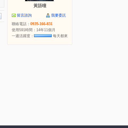
黃語曈
留言諮詢
我要委託
聯絡電話：
0935-166-831
使用591時間：14年11個月
一週活躍度：
每天都來