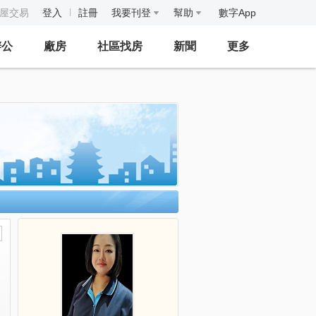
房屋交易
登入
註冊
我要刊登
幫助
數字App
辦公
廠房
社區找房
新聞
更多