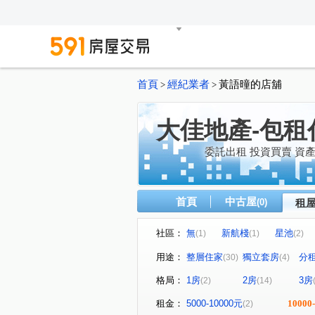
首頁
經紀業者
黃語曈的店舖
>
>
大佳地產-包租
委託出租 投資買賣 資
首頁
中古屋
(0)
租
社區：
無
新航棧
星池
(1)
(1)
(2)
無
音悅琉璃
和境寓
(1)
(1)
用途：
整層住家
獨立套房
分
(30)
(4)
桃園第一廣場大樓
璟都艾
(1)
格局：
1房
2房
3房
(2)
(14)
青川馥
遠雄夏沐
桃
(1)
(1)
達曜輕鬆GO
竹城鶴岡
(1)
(1)
租金：
5000-10000元
10000
(2)