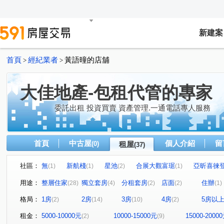
新建案
首頁
經紀業者
黃語曈的店舖
>
>
大佳地產-包租代管的專家
委託出租 投資買賣 資產管理.一通電話專人服務
首頁
中古屋
個人介紹
留
(0)
租屋
(37)
社區：
無
新航棧
星池
合展大觀富琚
亞昕喜徠
(1)
(1)
(2)
(1)
無
音悅琉璃
和境寓見
三本四季
大來賞
(1)
(1)
(2)
(1)
(
用途：
整層住家
獨立套房
分租套房
店面
住辦
(28)
(4)
(2)
(2)
(1)
桃園第一廣場大樓
摩天金融大樓
城中大璽
青
(1)
(1)
(1)
格局：
1房
2房
3房
4房
5房以
(2)
(14)
(10)
(2)
桃園第一廣場二期商業大樓
竹城富士
達曜輕鬆GO
(1)
(1)
(1
雙享樓
昭揚君喆
佳展好市佳
傳佳謙里
(1)
(1)
(1)
(1)
租金：
5000-10000元
10000-15000元
15000-2000
(2)
(9)