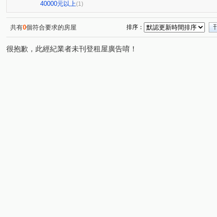
興業馬可波羅
遠東貴族
竹城和賞
中興路
(1)
(1)
(1)
(1)
40000元以上
(1)
六合一街
高鐵北路一段
自立一街
仁德街
(1)
(1)
(1)
(1)
中正三街
莊敬三街
青溪一路
美和路
青
(1)
(2)
(1)
(1)
共有
0
個符合要求的房屋
排序：
中山東路
中正路
楊湖路四段
中正一路
(1)
(1)
(1)
(1)
很抱歉，此經紀業者未刊登租屋廣告唷！
民光東路
中興街
中埔二街
文化路
大興
(1)
(1)
(1)
(1)
萬壽路二段
國際路二段
中華路
中興路
(1)
(1)
(1)
(1)
榮安一街
新南路一段
安東街
莊一街
(1)
(1)
(1)
(1)