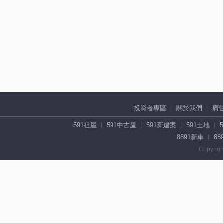
投資者專區
關於我們
廣
591租屋
591中古屋
591新建案
591土地
8891新車
88
Copyrigh