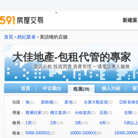
新建案
首頁
經紀業者
黃語曈的店舖
>
>
大佳地產-包租代管的專家
委託出租 投資買賣 資產管理.一通電話專人服務
首頁
中古屋
個人介紹
留
(0)
租屋
(39)
社區：
無
新航棧
星池
合展大觀富琚
亞昕喜徠
(1)
(1)
(2)
(1)
無
音悅琉璃
和境寓見
三本四季
大來賞
(1)
(1)
(2)
(1)
(
用途：
整層住家
獨立套房
分租套房
店面
住辦
(30)
(4)
(2)
(2)
(1)
桃園第一廣場大樓
璟都艾美
摩天金融大樓
街
(1)
(1)
(1)
格局：
1房
2房
3房
4房
5房以
(2)
(14)
(12)
(2)
青川馥
遠雄夏沐
桃園第一廣場二期商業大樓
(1)
(1)
(1)
達曜輕鬆GO
竹城鶴岡
雙享樓
昭揚君喆
(1)
(1)
(1)
(1)
租金：
5000-10000元
10000-15000元
15000-2000
(2)
(9)