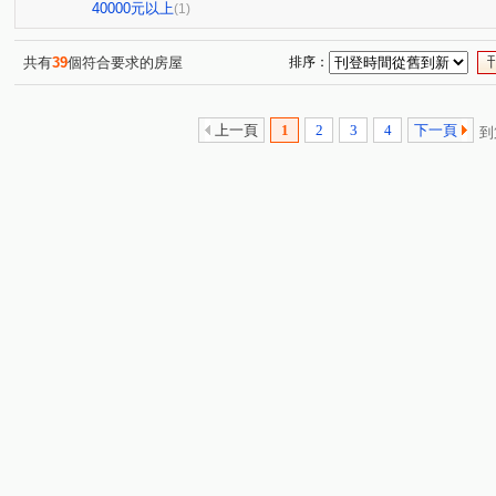
傳佳謙里
蒙馬特花園
無
興業馬可波羅
(1)
(1)
(1)
(1)
40000元以上
(1)
竹城和賞
中興路
大觀路
南福街
六合一
(1)
(1)
(1)
(2)
自立一街
仁德街
春日路
中正三街
莊敬
(1)
(1)
(1)
(1)
共有
39
個符合要求的房屋
排序：
美和路
青田街
富國路三段
中山東路
航
(1)
(1)
(1)
(1)
楊湖路四段
海方路
中正一路
日光路
永
(1)
(1)
(1)
(1)
上一頁
1
2
3
4
下一頁
到
中興街
中埔二街
文化路
大興西路二段
(1)
(1)
(1)
(1)
國際路二段
中華路
中興路
中山路
介壽
(1)
(1)
(1)
(1)
新南路一段
安東街
莊一街
(1)
(1)
(1)