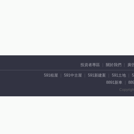
投資者專區
關於我們
廣
591租屋
591中古屋
591新建案
591土地
8891新車
88
Copyrigh