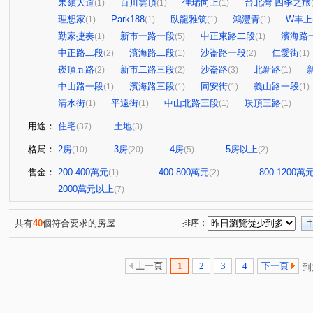
果嶺大道
百川雲頂
佳瑞向上
台北灣-四季之旅
(1)
(1)
(1)
理想家
Park188
臥龍雅筑
鴻灃青
W丰上
(1)
(1)
(1)
(1)
勤家捷奏
新市一路一段
中正東路二段
濱海路
(1)
(5)
(1)
中正路二段
濱海路二段
沙崙路一段
仁愛街
(2)
(1)
(2)
(1)
崁頂五路
新市二路三段
沙崙路
北新路
(2)
(2)
(3)
(1)
中山路一段
濱海路三段
同安街
義山路一段
(1)
(1)
(1)
(1)
清水街
平遠街
中山北路三段
崁頂三路
(1)
(1)
(1)
(1)
用途：
住宅
土地
(37)
(3)
格局：
2房
3房
4房
5房以上
(10)
(20)
(5)
(2)
售金：
200-400萬元
400-800萬元
800-1200萬
(1)
(2)
2000萬元以上
(7)
共有
40
個符合要求的房屋
排序：
上一頁
1
2
3
4
下一頁
到