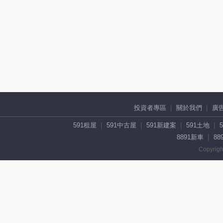
投資者專區
關於我們
廣
591租屋
591中古屋
591新建案
591土地
8891新車
88
Copyrigh