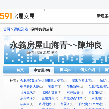
新建案
首頁
經紀業者
陳坤良的店舖
>
>
永義房屋山海青~~陳坤良
誠信 熱誠 為您服務
首頁
租屋
個人介紹
留
中古屋
(0)
(40)
社區：
台北灣2觀海/台北灣B區大樓區
星海別墅北區
沁玥
(1)
(1)
(1
登星豪景大廈
荷蘭灣
佳昂新家
台北灣2觀海/
(1)
(1)
(1)
日月星辰
宏盛新世界
水源店住
和合如意
(1)
(1)
(1)
(1)
京美晴海
合陽齊美
景觀沙崙雅寓
京兆隱
(1)
(1)
(1)
(1)
福樂家
水澍之間
富麗河
台北灣-江南大宅
(1)
(1)
(1)
(1)