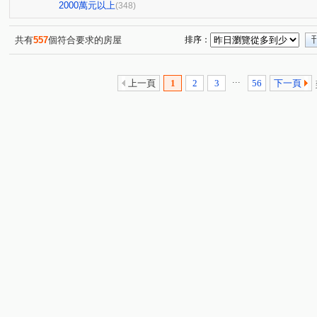
精銳SKY ONE
國泰THEPARK
長虹大鎮D區
(11)
(1)
(4)
2000萬元以上
(348)
鄉林綠世界
惠宇一森青
太原天廈
三采市政新
(3)
(4)
(6)
勝美術二期雲門登峰
迎翠
惠宇敦悅
公園大桂
(5)
(6)
(7)
共有
557
個符合要求的房屋
排序：
國美
泉宇科博苑
翰陽金墩大樓
敘山行路
(1)
(3)
(1)
(4)
慶禾小富都大樓
文華硯
鉅虹嵐CASA
心之所
(3)
(6)
(5)
...
上一頁
1
2
3
56
下一頁
富貴天下
太子龍
佳泰大崇德
聯聚和平大廈
(1)
(6)
(2)
(1)
登陽青籟
順天謙華
坤聯發中科匯
時光織錦
(2)
(5)
(6)
(1)
興大仕園
櫻花青上森
中港晶華大樓
世界都心
(1)
(1)
(1)
(
薰衣草
聯聚理仁大廈
登陽城之華
鄉林凱撒
(1)
(4)
(1)
(3)
鄉林君悅
鉅陞國際 V市政
裕國天泉溫泉會館
(1)
(2)
(1)
雙橡園2279
科博雙星
國唐地糧
超越2002
(2)
(1)
(2)
(2)
精銳香草天籟
佳泰大方
鉅虹樸石
嘉磐惠文
(3)
(2)
(10)
(1
陽光綠園
富宇曙光之森
潤隆
總太聚作
(2)
(1)
(1)
(3)
東方帝國
協勝洲際ONE
惠宇敦南
微笑城市2
(1)
(1)
(6)
(1
高鐵1匯
鄉林總裁行館-御風
長安路二段
順天
(1)
(2)
(1)
龍邦綠園道
銳宇GT1
由鉅大謙
和立堡-晴朗
(1)
(1)
(6)
(1)
公園苑
浩瀚湖濱城
富宇上和苑
大慶中山
(4)
(1)
(1)
(2)
波蜜臻品
三月花見
我家名邸
宗唐盛世
(5)
(1)
(1)
(1)
泓瑞微時代
天籟美術
惠宇大聚
大城凱旋門
(7)
(2)
(12)
(1