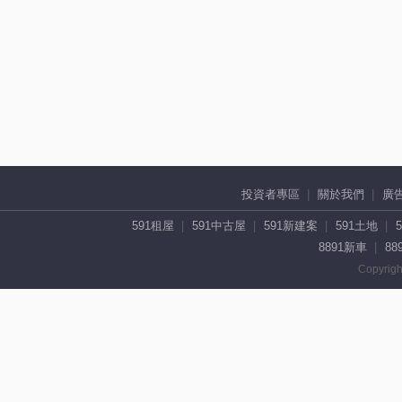
投資者專區
關於我們
廣
591租屋
591中古屋
591新建案
591土地
8891新車
88
Copyrigh