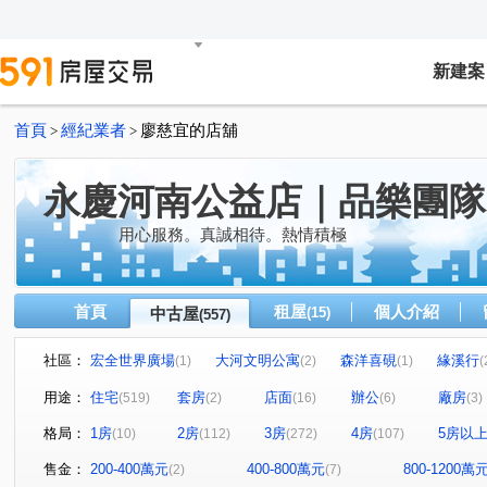
新建案
首頁
經紀業者
廖慈宜的店舖
>
>
永慶河南公益店｜品樂團隊
用心服務。真誠相待。熱情積極
首頁
租屋
個人介紹
中古屋
(15)
(557)
社區：
宏全世界廣場
大河文明公寓
森洋喜硯
緣溪行
(1)
(2)
(1)
(
國聚花園御所
草間漫漫
國泰THE PARK
國
(10)
(19)
(8)
用途：
住宅
套房
店面
辦公
廠房
(519)
(2)
(16)
(6)
(3)
美術元越
登陽硯12
元城西華苑
赫里翁臻愛
(1)
(6)
(1)
(4)
格局：
1房
2房
3房
4房
5房以
(10)
(112)
(272)
(107)
惠宇上和/惠宇WISH
賽茵斯林園大廈
海德堡花園別
(2)
(5)
惠宇禮仁
大城新紐約
精銳海德一號
THE精銳
(2)
(15)
(4)
售金：
200-400萬元
400-800萬元
800-1200萬
(2)
(7)