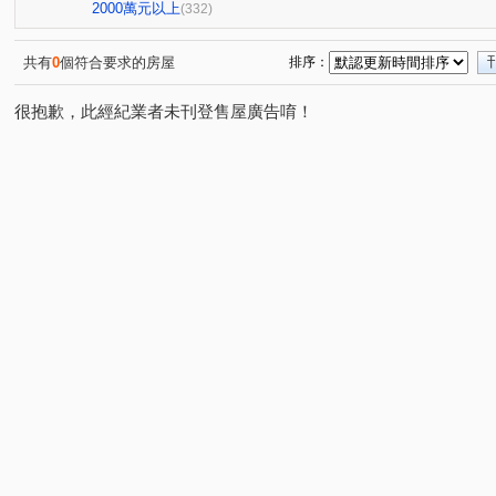
心之所向
博識
長虹大鎮D區
富貴天下
太
(2)
(6)
(3)
(1)
2000萬元以上
(332)
聯聚和平大廈
謙謙太子
登陽青籟
順天謙華
(1)
(6)
(2)
(5)
時光織錦
大城新紐約
精銳萌未來
興大仕園
(1)
(16)
(1)
(1
共有
0
個符合要求的房屋
排序：
櫻花青上森
中港晶華大樓
世界都心
大毅京都
(1)
(1)
(9)
(
很抱歉，此經紀業者未刊登售屋廣告唷！
鄉林綠世界
聯聚理仁大廈
精銳SKY ONE
登
(2)
(4)
(10)
鄉林凱撒
勝美琚
鄉林君悅
鉅陞國際 V市政
(3)
(2)
(1)
(2)
裕國天泉溫泉會館
惠宇謙仁
澄亦實築-澄玥
雙
(1)
(2)
(5)
科博雙星
國唐地糧
超越2002
陞霖太美
(1)
(2)
(2)
(1)
佳泰大方
鉅虹樸石
嘉磐惠文
美麗殿大廈
(2)
(10)
(1)
(1)
富宇曙光之森
潤隆
總太聚作
東方帝國
(1)
(1)
(3)
(1)
協勝洲際ONE
惠宇敦南
微笑城市2
大陸麗格
(1)
(6)
(1)
(4
高鐵1匯
鄉林總裁行館-御風
長安路二段
順天
(1)
(3)
(1)
龍邦綠園道
惠宇五十七間堂
銳宇GT1
由鉅大
(1)
(9)
(1)
青空蔚來
公園苑
賽茵斯林園大廈
浩瀚湖濱城
(1)
(4)
(4)
(
大慶中山
林泰親善
波蜜臻品
三月花見
(2)
(1)
(5)
(1)
宗唐盛世
仁山潮尚居
泓瑞微時代
天籟美術
(1)
(4)
(7)
(2)
大城凱旋門
富宇帝國之心
寶璽賓士大廈
和築青
(1)
(2)
(2)
向陽新象
昂峰聚羨岱
惠宇禮仁
登陽松悅
(1)
(1)
(1)
(1)
銳宇GTI
佳麗堡
陽光大廈
巴黎第六區
市
(4)
(2)
(1)
(1)