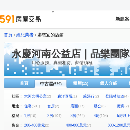
新建案
首頁
經紀業者
廖慈宜的店舖
>
>
永慶河南公益店｜品樂團隊
用心服務。真誠相待。熱情積極
首頁
租屋
個人介紹
中古屋
(15)
(539)
社區：
大河文明公寓
森洋喜硯
緣溪行
登陽林映道
(2)
(1)
(2)
(4)
草間漫漫
My勝美
惠宇一森青
太原天廈
(19)
(3)
(4)
(6)
用途：
住宅
套房
店面
辦公
廠房
(501)
(2)
(17)
(6)
(2)
勝美術二期雲門登峰
迎翠
惠宇敦悅
公園大桂
(5)
(6)
(7)
格局：
1房
2房
3房
4房
5房以
(10)
(104)
(264)
(104)
勝美敦美
國美
國泰THE PARK
泉宇科博苑
(4)
(1)
(6)
(4)
敘山行路
微笑之心
慶禾小富都大樓
文華硯
(4)
(2)
(3)
(6)
售金：
200-400萬元
400-800萬元
800-1200萬
(2)
(7)