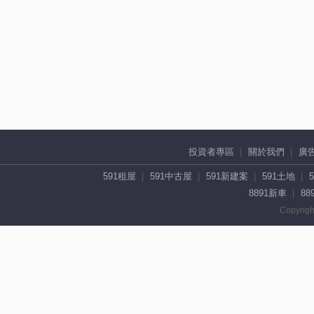
投資者專區
關於我們
廣
591租屋
591中古屋
591新建案
591土地
8891新車
88
Copyrigh