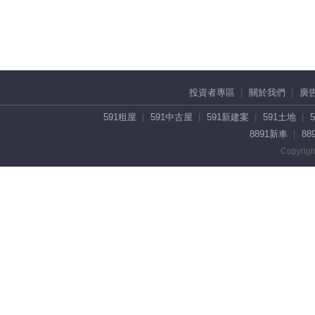
投資者專區
關於我們
廣
591租屋
591中古屋
591新建案
591土地
8891新車
88
Copyrigh