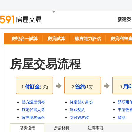
新建案
房地合一試算
房貸試算
購房能力評估
房貸利率
房屋交易流程
付訂金
簽約
用
1.
(1天)
2.
(1天)
3.
雙方議定價格
確定雙方身份
請領用
確定代書人選
達成契約
申請稅
辨理履約保證
支付簽約款
貸款
購房流程
所需材料
注意事項