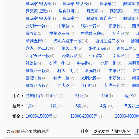
興築家-曾店長
興築家-曾店長
興築家
興築家-
(1)
(1)
(1)
興築家-昱勤
瑞典綠洲
興築家
興築家
興
(1)
(1)
(2)
(1)
興築家-曾店長
興築家
興築家-曾店長
興築家
(1)
(1)
(1)
(1
光明十一路
中華路
環科一路
新寮街
西
(1)
(3)
(5)
(1)
長春街
中華路三段
中華路三段
新和路
(1)
(4)
(2)
(3)
華興五街
光明六路東一段
復興三路二段
勝利
(1)
(14)
(4)
六家一路二段
華興三街
莊敬五街
復興二路
(4)
(5)
(2)
(1)
六家五路一段
高鐵八路
中山路
文興路
(5)
(6)
(2)
(1)
社崙街
公園一街
中央路
北新一街
東興
(4)
(1)
(3)
(3)
興隆路三段
科大二街
新光路
中華路
東
(3)
(4)
(1)
(1)
嘉豐十路
科大一路
光明六路
東新路
經
(4)
(2)
(4)
(7)
興隆路五段
西大路
江山街
新光一街
興
(1)
(1)
(1)
(2)
用途：
整層住家
店面
辦公
住辦
廠房
(117)
(4)
(8)
(1)
(7)
格局：
1房
2房
3房
4房
5房以
(3)
(22)
(59)
(28)
租金：
10000-15000元
15000-20000元
20000-4000
(1)
(7)
共有
0
個符合要求的房屋
排序：