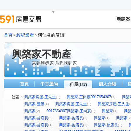
新建案
首頁
經紀業者
柯佳君的店舖
>
>
興築家不動產
來到興築家 為您找到家
首頁
中古屋
個人介紹
(4)
租屋
(137)
社區：
興築家房屋-王先生
興築家-王尚宸0917654307
興築
(1)
(1)
興築家-昱勤
興築家房屋-王先生
興築家房屋-王先生
(1)
(1)
(
興築家
0917654307興築家-王尚宸
興築家
興築
(2)
(1)
(1)
興築家-曾店長
興築家-曾店長
興築家
興築家
(3)
(1)
(1)
(2
興築家-曾店長
興築家-曾店長
興築家-曾店長
(1)
(1)
(1)