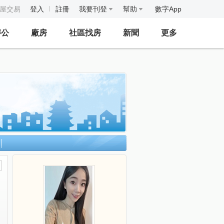
房屋交易
登入
註冊
我要刊登
幫助
數字App
辦公
廠房
社區找房
新聞
更多