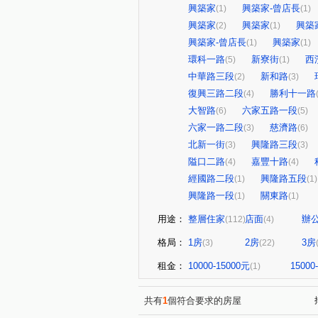
興築家
興築家-曾店長
(1)
(1)
興築家
興築家
興築
(2)
(1)
興築家-曾店長
興築家
(1)
(1)
環科一路
新寮街
西
(5)
(1)
中華路三段
新和路
(2)
(3)
復興三路二段
勝利十一路
(4)
大智路
六家五路一段
(6)
(5)
六家一路二段
慈濟路
(3)
(6)
北新一街
興隆路三段
(3)
(3)
隘口二路
嘉豐十路
(4)
(4)
經國路二段
興隆路五段
(1)
(1)
興隆路一段
關東路
(1)
(1)
用途：
整層住家
店面
辦
(112)
(4)
格局：
1房
2房
3房
(3)
(22)
租金：
10000-15000元
15000
(1)
共有
1
個符合要求的房屋