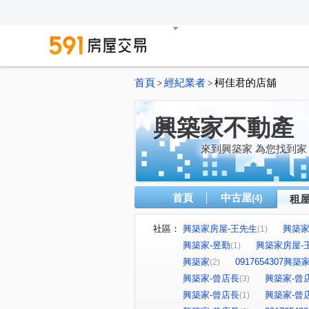
首頁
經紀業者
柯佳君的店舖
>
>
興築家不動產
來到興築家 為您找到家
首頁
中古屋
(4)
租
社區：
興築家房屋-王先生
興築家-
(1)
興築家-昱勤
興築家房屋-
(1)
興築家
0917654307興
(2)
興築家-曾店長
興築家-曾
(3)
興築家-曾店長
興築家-曾
(1)