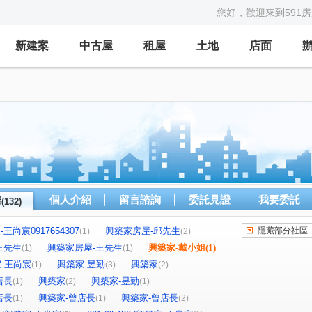
您好，歡迎來到591
新建案
中古屋
租屋
土地
店面
個人介紹
留言諮詢
委託見證
我要委託
屋
(132)
王尚宸0917654307
興築家房屋-邱先生
隱藏部分社區
(1)
(2)
王先生
興築家房屋-王先生
興築家-戴小姐
(1)
(1)
(1)
築家-王尚宸
興築家-昱勤
興築家
(1)
(3)
(2)
店長
興築家
興築家-昱勤
(1)
(2)
(1)
店長
興築家-曾店長
興築家-曾店長
(1)
(1)
(2)