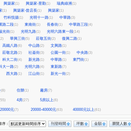
興築家
興築家-昱勤
瑞典綠洲
(1)
(1)
(1)
家
興築家-曾店長
興築家
(1)
(1)
(1)
竹科悦揚
光明十一路
中華路
(1)
(1)
(3)
濱路二段
東南街
長春街
中華路三段
(1)
(1)
(1)
(4)
瑞光街
光明九路
光明六路東一段
(1)
(1)
(14)
華興三街
莊敬五街
復興二路
(2)
(5)
(2)
(1)
高鐵八路
中山路
文興路
(6)
(2)
(1)
莊敬北路
社崙街
公園一街
中央路
(2)
(3)
(1)
(3)
科大二街
新光路
中華路
東門街
(4)
(1)
(1)
(1)
科大一路
光明六路
東新路
(2)
(4)
(7)
西大路
江山街
新光一街
(1)
(1)
(2)
公
住辦
廠房
(8)
(1)
(7)
4房
5房以上
(55)
(27)
(6)
-20000元
20000-40000元
40000元以上
(7)
(63)
(61)
刊登時間
坪數
金額
瀏覽人數
排序：