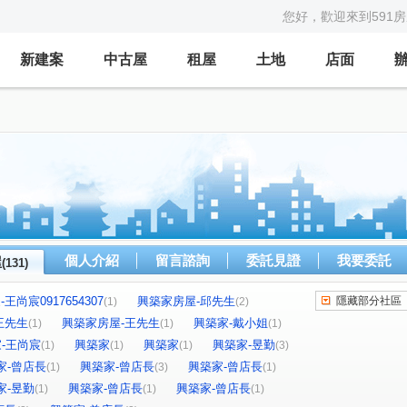
您好，歡迎來到591
新建案
中古屋
租屋
土地
店面
個人介紹
留言諮詢
委託見證
我要委託
屋
(131)
王尚宸0917654307
興築家房屋-邱先生
隱藏部分社區
(1)
(2)
王先生
興築家房屋-王先生
興築家-戴小姐
(1)
(1)
(1)
築家-王尚宸
興築家
興築家
興築家-昱勤
(1)
(1)
(1)
(3)
家-曾店長
興築家-曾店長
興築家-曾店長
(1)
(3)
(1)
家-昱勤
興築家-曾店長
興築家-曾店長
(1)
(1)
(1)