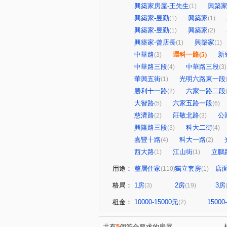
興築家房屋-王先生
興築家
(1)
興築家-昱勤
興築家
(1)
(1)
興築家-昱勤
興築家
(1)
(2)
興築家-曾店長
興築家
(1)
(1)
中華路
環科一路
(5)
新
(3)
中華路三段
中華路三段
(4)
(3)
華興五街
光明六路東一段
(1)
勝利十一路
六家一路二段
(2)
大智路
六家五路一段
(5)
(6)
慈濟路
莊敬北路
公
(2)
(3)
興隆路三段
科大二街
(3)
(4)
嘉豐十路
科大一路
(4)
(2)
西大路
江山街
立鵬
(1)
(1)
用途：
整層住家
獨立套房
店
(110)
(1)
格局：
1房
2房
3房
(3)
(19)
租金：
10000-15000元
15000
(2)
共有
5
個符合要求的房屋