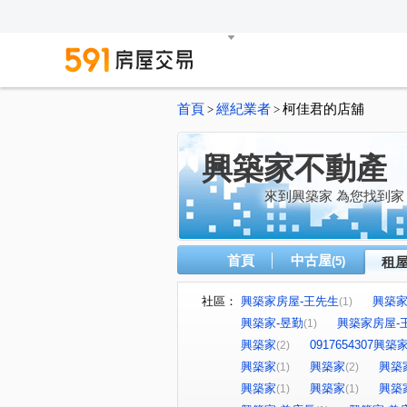
首頁
經紀業者
柯佳君的店舖
>
>
興築家不動產
來到興築家 為您找到家
首頁
中古屋
(5)
租
社區：
興築家房屋-王先生
興築家-
(1)
興築家-昱勤
興築家房屋-
(1)
興築家
0917654307興
(2)
興築家
興築家
興築
(1)
(2)
興築家
興築家
興築
(1)
(1)