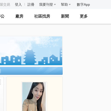
房屋交易
登入
註冊
我要刊登
幫助
數字App
辦公
廠房
社區找房
新聞
更多