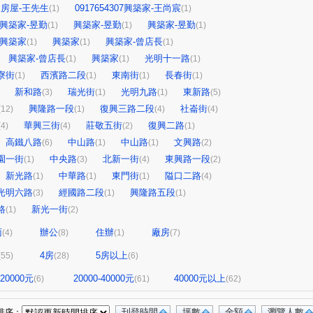
房屋-王先生
0917654307興築家-王尚宸
(1)
(1)
興築家-昱勤
興築家-昱勤
興築家-昱勤
(1)
(1)
(1)
興築家
興築家
興築家-曾店長
(1)
(1)
(1)
興築家-曾店長
興築家
光明十一路
(1)
(1)
(1)
寮街
西濱路二段
東南街
長春街
(1)
(1)
(1)
(1)
新和路
瑞光街
光明九路
東新路
(3)
(1)
(1)
(5)
興隆路一段
復興三路二段
社崙街
(12)
(1)
(4)
(4)
華興三街
莊敬五街
復興二路
(4)
(4)
(2)
(1)
高鐵八路
中山路
中山路
文興路
(6)
(1)
(1)
(2)
園一街
中央路
北新一街
東興路一段
(1)
(3)
(4)
(2)
新光路
中華路
東門街
隘口二路
(1)
(1)
(1)
(4)
光明六路
經國路二段
興隆路五段
(3)
(1)
(1)
路
新光一街
(1)
(2)
面
辦公
住辦
廠房
(4)
(8)
(1)
(7)
4房
5房以上
(55)
(28)
(6)
-20000元
20000-40000元
40000元以上
(6)
(61)
(62)
刊登時間
坪數
金額
瀏覽人數
排序：