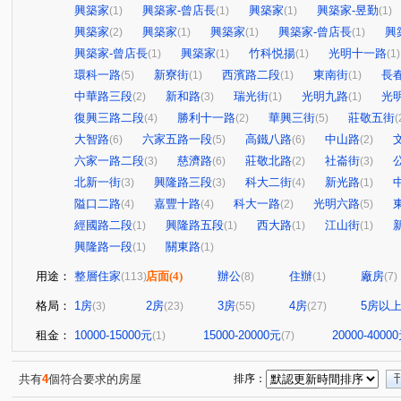
興築家
興築家-曾店長
興築家
興築家-昱勤
(1)
(1)
(1)
(1)
興築家
興築家
興築家
興築家-曾店長
興
(2)
(1)
(1)
(1)
興築家-曾店長
興築家
竹科悦揚
光明十一路
(1)
(1)
(1)
(1)
環科一路
新寮街
西濱路二段
東南街
長
(5)
(1)
(1)
(1)
中華路三段
新和路
瑞光街
光明九路
光
(2)
(3)
(1)
(1)
復興三路二段
勝利十一路
華興三街
莊敬五街
(4)
(2)
(5)
(
大智路
六家五路一段
高鐵八路
中山路
(6)
(5)
(6)
(2)
六家一路二段
慈濟路
莊敬北路
社崙街
(3)
(6)
(2)
(3)
北新一街
興隆路三段
科大二街
新光路
(3)
(3)
(4)
(1)
隘口二路
嘉豐十路
科大一路
光明六路
(4)
(4)
(2)
(5)
經國路二段
興隆路五段
西大路
江山街
(1)
(1)
(1)
(1)
興隆路一段
關東路
(1)
(1)
用途：
整層住家
店面
(4)
辦公
住辦
廠房
(113)
(8)
(1)
(7)
格局：
1房
2房
3房
4房
5房以
(3)
(23)
(55)
(27)
租金：
10000-15000元
15000-20000元
20000-4000
(1)
(7)
共有
4
個符合要求的房屋
排序：