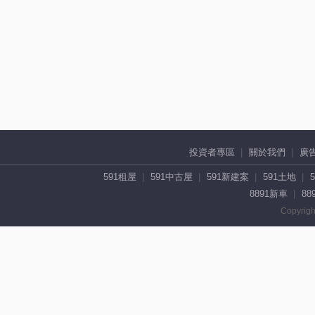
投資者專區
關於我們
廣
591租屋
591中古屋
591新建案
591土地
8891新車
88
Copyrigh