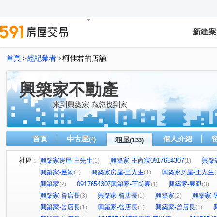
新建案
首頁
經紀業者
柯佳君的店舖
>
>
興築家不動產
來到興築家 為您找到家
首頁
中古屋
個人介紹
(4)
租屋
(133)
社區：
興築家房屋-王先生
興築家-王尚宸0917654307
興築
(1)
(1)
興築家-昱勤
興築家房屋-王先生
興築家房屋-王先生
(1)
(1)
(
興築家
0917654307興築家-王尚宸
興築家-昱勤
(2)
(1)
(3)
興築家-曾店長
興築家-曾店長
興築家
興築家-
(3)
(1)
(2)
興築家-曾店長
興築家-曾店長
興築家-曾店長
(1)
(1)
(1)