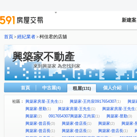
新建案
首頁
經紀業者
柯佳君的店舖
>
>
興築家不動產
來到興築家 為您找到家
首頁
中古屋
個人介紹
(4)
租屋
(131)
社區：
興築家房屋-王先生
興築家-王尚宸0917654307
興築
(1)
(1)
興築家-昱勤
興築家房屋-王先生
興築家房屋-王先生
(1)
(1)
(
興築家
0917654307興築家-王尚宸
興築家-昱勤
(2)
(1)
(3)
興築家-曾店長
興築家-曾店長
興築家
興築家-
(3)
(1)
(2)
興築家-曾店長
興築家-曾店長
興築家-曾店長
(1)
(1)
(1)