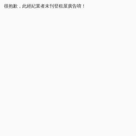
很抱歉，此經紀業者未刊登租屋廣告唷！