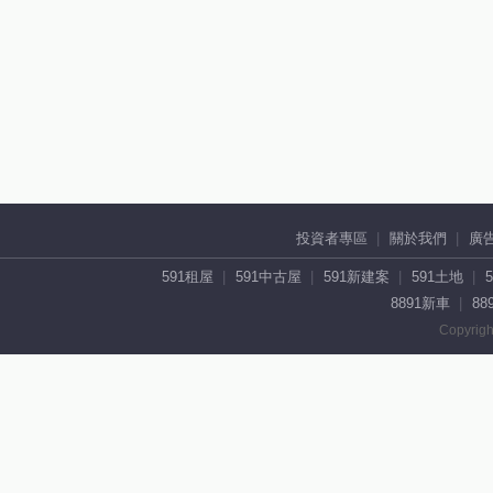
投資者專區
關於我們
廣
591租屋
591中古屋
591新建案
591土地
8891新車
88
Copyrigh