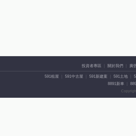
投資者專區
關於我們
廣
591租屋
591中古屋
591新建案
591土地
8891新車
88
Copyrigh