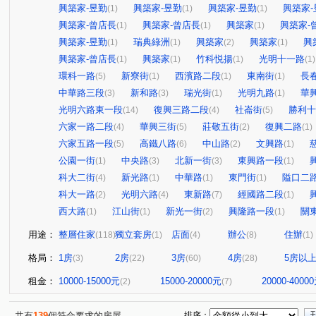
興築家-昱勤
興築家-昱勤
興築家-昱勤
興築家-
(1)
(1)
(1)
興築家-曾店長
興築家-曾店長
興築家
興築家-
(1)
(1)
(1)
興築家-昱勤
瑞典綠洲
興築家
興築家
興
(1)
(1)
(2)
(1)
興築家-曾店長
興築家
竹科悦揚
光明十一路
(1)
(1)
(1)
(1)
環科一路
新寮街
西濱路二段
東南街
長
(5)
(1)
(1)
(1)
中華路三段
新和路
瑞光街
光明九路
華
(3)
(3)
(1)
(1)
光明六路東一段
復興三路二段
社崙街
勝利十
(14)
(4)
(5)
六家一路二段
華興三街
莊敬五街
復興二路
(4)
(5)
(2)
(1)
六家五路一段
高鐵八路
中山路
文興路
(5)
(6)
(2)
(1)
公園一街
中央路
北新一街
東興路一段
(1)
(3)
(3)
(1)
科大二街
新光路
中華路
東門街
隘口二
(4)
(1)
(1)
(1)
科大一路
光明六路
東新路
經國路二段
(2)
(4)
(7)
(1)
西大路
江山街
新光一街
興隆路一段
關
(1)
(1)
(2)
(1)
用途：
整層住家
獨立套房
店面
辦公
住辦
(118)
(1)
(4)
(8)
(1)
格局：
1房
2房
3房
4房
5房以
(3)
(22)
(60)
(28)
租金：
10000-15000元
15000-20000元
20000-4000
(2)
(7)
共有
139
個符合要求的房屋
排序：