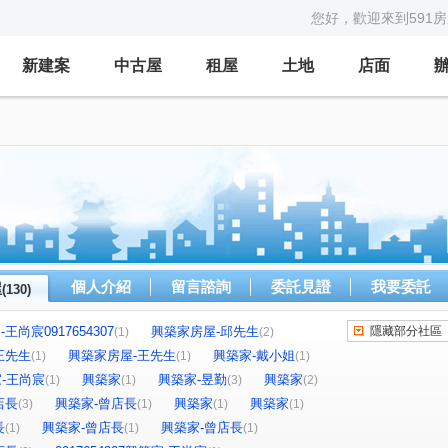
您好，歡迎來到591
新建案
中古屋
租屋
土地
店面
個人介紹
留言諮詢
委託見證
我要委託
屋
(130)
王尚宸0917654307
興築家房屋-邱先生
隱藏部分社區
(1)
(2)
王先生
興築家房屋-王先生
興築家-戴小姐
(1)
(1)
(1)
築家-王尚宸
興築家
興築家-昱勤
興築家
(1)
(1)
(3)
(2)
店長
興築家-曾店長
興築家
興築家
(3)
(1)
(1)
(1)
長
興築家-曾店長
興築家-曾店長
(1)
(1)
(1)