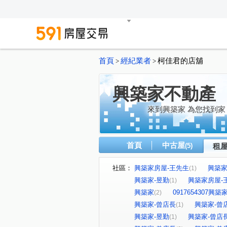
首頁
經紀業者
柯佳君的店舖
>
>
興築家不動產
來到興築家 為您找到家
首頁
中古屋
(5)
租
社區：
興築家房屋-王先生
興築家-
(1)
興築家-昱勤
興築家房屋-
(1)
興築家
0917654307興
(2)
興築家-曾店長
興築家-曾
(1)
興築家-昱勤
興築家-曾店
(1)