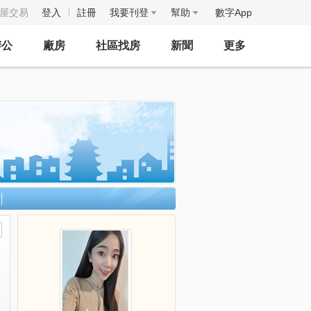
房屋交易
登入
註冊
我要刊登
幫助
數字App
辦公
廠房
社區找房
新聞
更多