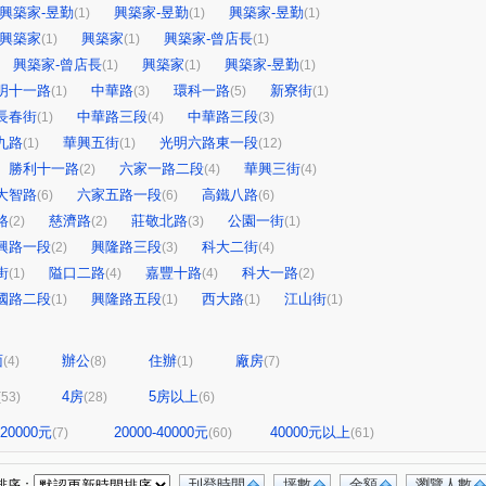
興築家-昱勤
興築家-昱勤
興築家-昱勤
(1)
(1)
(1)
興築家
興築家
興築家-曾店長
(1)
(1)
(1)
興築家-曾店長
興築家
興築家-昱勤
(1)
(1)
(1)
明十一路
中華路
環科一路
新寮街
(1)
(3)
(5)
(1)
長春街
中華路三段
中華路三段
(1)
(4)
(3)
九路
華興五街
光明六路東一段
(1)
(1)
(12)
勝利十一路
六家一路二段
華興三街
(2)
(4)
(4)
大智路
六家五路一段
高鐵八路
(6)
(6)
(6)
路
慈濟路
莊敬北路
公園一街
(2)
(2)
(3)
(1)
興路一段
興隆路三段
科大二街
(2)
(3)
(4)
街
隘口二路
嘉豐十路
科大一路
(1)
(4)
(4)
(2)
國路二段
興隆路五段
西大路
江山街
(1)
(1)
(1)
(1)
面
辦公
住辦
廠房
(4)
(8)
(1)
(7)
4房
5房以上
(53)
(28)
(6)
-20000元
20000-40000元
40000元以上
(7)
(60)
(61)
刊登時間
坪數
金額
瀏覽人數
排序：