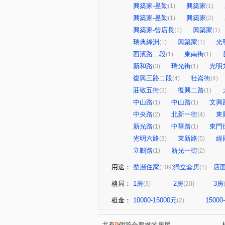
興築家-昱勤
興築家
(1)
(1)
興築家-昱勤
興築家
(1)
(2)
興築家-曾店長
興築家
(1)
(1)
瑞典綠洲
興築家
光
(1)
(1)
西濱路二段
東南街
(1)
(1)
新和路
瑞光街
光明
(3)
(1)
復興三路二段
社崙街
(4)
(4)
莊敬五街
復興二路
(2)
(1)
中山路
中山路
文興
(1)
(1)
中央路
北新一街
東
(2)
(4)
新光路
中華路
東門
(1)
(1)
光明六路
東新路
經
(3)
(5)
立鵬路
新光一街
(1)
(2)
用途：
整層住家
獨立套房
店
(109)
(1)
格局：
1房
2房
3房
(3)
(20)
租金：
10000-15000元
15000
(2)
共有
0
個符合要求的房屋