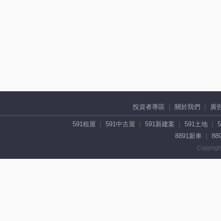
投資者專區
關於我們
廣
591租屋
591中古屋
591新建案
591土地
8891新車
88
Copyrigh