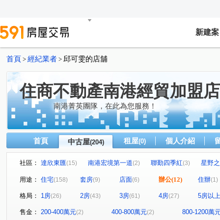
新建案
首頁
經紀業者
邱可雯的店舖
>
>
住商不動產南港經貿加盟店
南港菁英團隊，在此為您服務！
首頁
租屋
個人介紹
中古屋
(0)
(204)
社區：
達欣東匯
南港宏境第一道
聯勤四季紅
星野之
(15)
(2)
(3)
雙湖京華大樓
中研首席
文湖寶翠
華固天匯
(3)
(7)
(1)
(3)
用途：
住宅
套房
店面
辦公
(12)
住辦
(158)
(9)
(6)
(1)
湯泉一號
白雲山莊
潤泰陽光天廈
世貿內閣大
(6)
(1)
(4)
格局：
1房
2房
3房
4房
5房以
(26)
(43)
(61)
(27)
榮星花園.龍江路.五常街.民權東路三段
當代1號院
(1)
(1)
力麒村上搖滾區
翔譽之心
香朵
東方晶華
(2)
(1)
(2)
(1)
售金：
200-400萬元
400-800萬元
800-1200萬
(2)
(2)