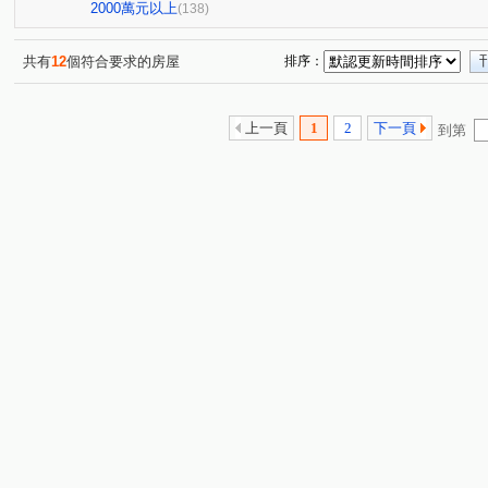
鉑金苑
潤泰陽光四季
世紀風情
陽光水岸大廈
(1)
(2)
(1)
(
2000萬元以上
(138)
佳人佳園
世界心大樓
健弘新世界牛津
美麗山
(2)
(1)
(1)
萬世OK
星野之森-D區
台北晶麒
水岸雙星
(1)
(3)
(1)
(6)
共有
12
個符合要求的房屋
排序：
Twin park
德杰羽森
權立方
大同璽苑
新
(2)
(3)
(2)
(1)
寶徠花園廣場
新台五路二段238巷88號
台北時代廣
(1)
(1)
上一頁
1
2
下一頁
到第
昌潤舊莊街一段華廈
信義富境
南港軟體工業園區二
(2)
(1)
橫科路52巷14弄3號
慕山海
宏國大鎮
潤泰東
(1)
(1)
(1)
東本木
德杰羽森
皇翔御琚
台北長堤大廈
(9)
(1)
(1)
(1)
貴族名門三期
鑽石名門
夢想社區五期-嘉年華學校
(1)
(9)
(1
樟樹一路135巷20號
巴賽隆納
風範大樓
風雅
(1)
(1)
(1)
(2
京華大廈
名峰天下
重陽路
環港街
港東
(1)
(1)
(11)
(1)
新台五路二段
成功路三段
福山街
文湖街
(8)
(3)
(7)
(1)
八德路四段
研究院路三段
東勢街
民族六街
(6)
(6)
(1)
(1)
龍安路
中山路
松德路
研究院路二段
龍
(6)
(1)
(1)
(3)
立功街
南港路二段
興中路
松河街
興華
(1)
(2)
(1)
(2)
潭美街
福德一路
向陽路
中正路
福德路
(1)
(1)
(6)
(1)
(
圓通路
樟樹二路
舊莊街一段
水源路二段
(1)
(1)
(4)
(2)
長江街
暖暖街
經園街
蘆竹街
新烏路二
(1)
(1)
(6)
(1)
虎林街
天母西路
武隆街
信義路五段
植
(1)
(2)
(3)
(1)