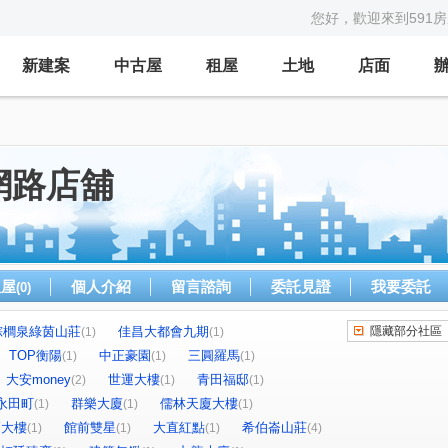
您好，歡迎來到591
新建案
中古屋
租屋
土地
店面
網路店舖
租屋
個人介紹
留言諮詢
委託見證
我要委託
(0)
棕櫚泉綠茵山莊
佳昌大都會九期
隱藏部分社區
(1)
(1)
TOP衡陽
中正豪園
三圓羅馬
(1)
(1)
(1)
大安money
世運大樓
青田福邸
(2)
(1)
(1)
永田町
群樂大廈
儒林天廈大樓
(1)
(1)
(1)
Y大樓
館前雙星
大直紅點
希伯崙山莊
(1)
(1)
(1)
(4)