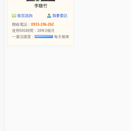
李馥竹
留言諮詢
我要委託
聯絡電話：
0933-196-262
使用591時間：18年2個月
一週活躍度：
每天都來