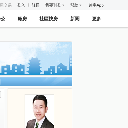
房屋交易
登入
註冊
我要刊登
幫助
數字App
辦公
廠房
社區找房
新聞
更多