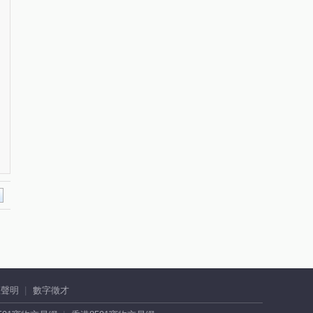
權聲明
數字徵才