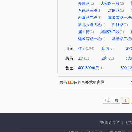
介壽路
大安路一段
(1)
(2)
八德路三段
建國路
(1)
(1)
西園路二段
重慶南路一段
(1)
新北大道四段
四維路
(1)
(1)
麗山街
興隆路二段
(1)
(1)
建國南路一段
基隆路二段
(1)
用途：
住宅
店面
辦
(104)
(5)
格局：
1房
2房
3房
(12)
(21)
售金：
400-800萬元
800-
(1)
共有
119
個符合要求的房屋
上一頁
1
投資者專區
關