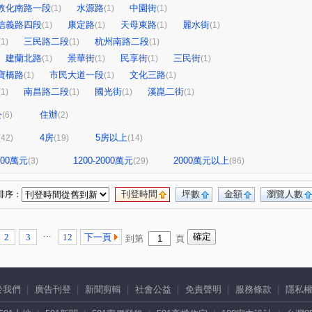
敦化南路一段
水源路
中園街
(1)
(1)
(1)
信義路四段
康定路
天母東路
麗水街
(1)
(1)
(1)
(1)
三民路二段
杭州南路二段
(1)
(1)
(1)
建蘭北路
景華街
民享街
三民街
(1)
(1)
(1)
(1)
寶橋路
市民大道一段
文化三路
(1)
(1)
(1)
南昌路二段
國光街
溪崑二街
(1)
(1)
(1)
(1)
公
住辦
(6)
(2)
4房
5房以上
(42)
(19)
(14)
1200萬元
1200-2000萬元
2000萬元以上
(3)
(29)
(86)
刊登時間
坪數
金額
瀏覽人數
排序：
...
2
3
12
下一頁
到第
頁
於我們
廣告刊登
新聞剪輯
社會公益
免責聲明
服務條款
隱私