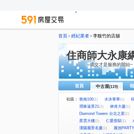
首頁
經紀業者
李馥竹的店舖
>
>
住商師大永康
~成交才是服務的開始~
首頁
中古屋
(119)
社區：
敦南100
水沐青華
(1)
(1)
潤泰遠景21
林肯大廈
(1)
(1)
Diamond Towers 台北之星
(1)
星雲大樓
仁愛壹邸
(1)
(1)
漢陽麗景名廈
麗池PART
(1)