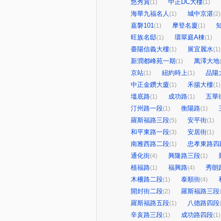
悠秀賞
中正DC大樓
(1)
(1)
海華九福名人
城中京湛
(1)
(2)
嘉磐101
摩登名廈
(1)
(1)
旺族名邸
環翠庭A棟
(1)
(1)
臺陽信義大樓
展宜麗水
(1)
(1)
新潤都峰苑一期
萬澤大地
(1)
京站
紐約時上
品陽
(1)
(1)
中正金鑽大廈
禾揚大樓
(1)
(1)
塭底路
成功路
五華
(1)
(1)
汀州路一段
衡陽路
(1)
(1)
羅斯福路三段
安平街
(5)
(1)
和平東路一段
安居街
(3)
(1)
南雅西路二段
忠孝東路四
(1)
通化街
興隆路三段
(4)
(1)
植福路
福興路
秀朗
(1)
(4)
木柵路二段
泰順街
(1)
(4)
開封街二段
羅斯福路三段
(2)
羅斯福路五段
八德路四段
(1)
辛亥路三段
成功路四段
(1)
(1)