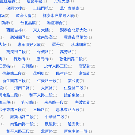
虹廷臻裔
建築年鑑
九龍大廈
(1)
(1)
(1)
保固大樓
上陽門第
萬年青華廈
(1)
(1)
(1)
知築
歐帝大廈
祥安水岸景觀大廈
(2)
(1)
(1)
前鋒
台北晶麒
雅盧聯合
(1)
(1)
(1)
西園吉祥
東方大樓
潤泰台北新大陸
(1)
(1)
(1)
碧湖四季
敦南樂高
環遊市晶華館
(1)
(1)
(1)
(1)
大苑
忠孝頂好大廈
羅丹
珍珠細道
(1)
(1)
(1)
(1)
萬美街二段
保儀路
萬芳路
(1)
(1)
(1)
街
行政街
廈門街
敦化南路二段
(1)
(1)
(1)
(2)
三元街
安興路
忠孝東路三段
寶清街
(2)
(1)
(1)
(2)
信義路二段
昆明街
民生路
富陽街
(2)
(1)
(1)
(1)
新生南路三段
仁愛路一段
雲和街
(1)
(1)
(2)
段
河南二路
太原路
仁愛路二段
(1)
(1)
(1)
(1)
興南路二段
和平東路二段
館前東路
(1)
(1)
(1)
路三段
宜安路
南昌路一段
寧波西街
(1)
(1)
(2)
(1)
和平東路三段
三民路
忠孝東路五段
(1)
(1)
(1)
羅斯福路二段
中華路二段
(3)
(1)
(1)
南雅南路一段
臥龍街
通安街
(1)
(1)
(1)
(1)
和平東路三段
北新路
新生南路一段
(2)
(2)
(1)