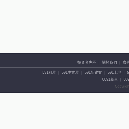
投資者專區
關於我們
廣
591租屋
591中古屋
591新建案
591土地
8891新車
88
Copyrigh