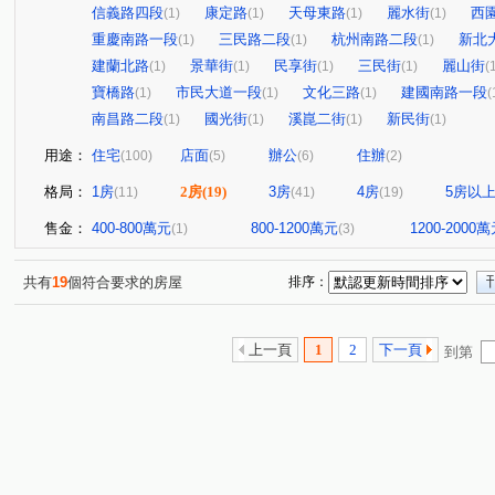
信義路四段
康定路
天母東路
麗水街
西
(1)
(1)
(1)
(1)
重慶南路一段
三民路二段
杭州南路二段
新北
(1)
(1)
(1)
建蘭北路
景華街
民享街
三民街
麗山街
(1)
(1)
(1)
(1)
(
寶橋路
市民大道一段
文化三路
建國南路一段
(1)
(1)
(1)
(
南昌路二段
國光街
溪崑二街
新民街
(1)
(1)
(1)
(1)
用途：
住宅
店面
辦公
住辦
(100)
(5)
(6)
(2)
格局：
1房
2房
(19)
3房
4房
5房以
(11)
(41)
(19)
售金：
400-800萬元
800-1200萬元
1200-2000
(1)
(3)
共有
19
個符合要求的房屋
排序：
上一頁
1
2
下一頁
到第