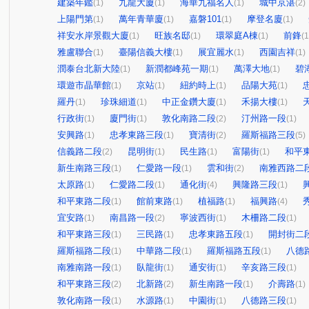
建築年鑑
九龍大廈
海華九福名人
城中京湛
(1)
(1)
(1)
(2)
上陽門第
萬年青華廈
嘉磐101
摩登名廈
(1)
(1)
(1)
(1)
祥安水岸景觀大廈
旺族名邸
環翠庭A棟
前鋒
(1)
(1)
(1)
(1
雅盧聯合
臺陽信義大樓
展宜麗水
西園吉祥
(1)
(1)
(1)
(1)
潤泰台北新大陸
新潤都峰苑一期
萬澤大地
碧
(1)
(1)
(1)
環遊市晶華館
京站
紐約時上
品陽大苑
(1)
(1)
(1)
(1)
羅丹
珍珠細道
中正金鑽大廈
禾揚大樓
(1)
(1)
(1)
(1)
行政街
廈門街
敦化南路二段
汀州路一段
(1)
(1)
(2)
(1)
安興路
忠孝東路三段
寶清街
羅斯福路三段
(1)
(1)
(2)
(5)
信義路二段
昆明街
民生路
富陽街
和平
(2)
(1)
(1)
(1)
新生南路三段
仁愛路一段
雲和街
南雅西路二
(1)
(1)
(2)
太原路
仁愛路二段
通化街
興隆路三段
(1)
(1)
(4)
(1)
和平東路二段
館前東路
植福路
福興路
(1)
(1)
(1)
(4)
宜安路
南昌路一段
寧波西街
木柵路二段
(1)
(2)
(1)
(1)
和平東路三段
三民路
忠孝東路五段
開封街二
(1)
(1)
(1)
羅斯福路二段
中華路二段
羅斯福路五段
八德
(1)
(1)
(1)
南雅南路一段
臥龍街
通安街
辛亥路三段
(1)
(1)
(1)
(1)
和平東路三段
北新路
新生南路一段
介壽路
(2)
(2)
(1)
(1)
敦化南路一段
水源路
中園街
八德路三段
(1)
(1)
(1)
(1)