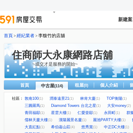
新建案
首頁
經紀業者
李馥竹的店舖
>
>
住商師大永康網路店舖
~成交才是服務的開始~
首頁
租屋
個人介紹
中古屋
(0)
(114)
社區：
敦南100
潤泰遠景21
林肯大廈
TOP衡陽
(1)
(1)
(1)
(1)
三圓羅馬
Diamond Towers 台北之星
大安money
(1)
(1)
(2)
青田福邸
星雲大樓
仁愛壹邸
永田町
群
(1)
(1)
(1)
(1)
儒林天廈大樓
漢陽麗景名廈
麗池PARTY大樓
(1)
(1)
(1)
大直紅點
希伯崙山莊
悠秀賞
中正DC大樓
(1)
(4)
(1)
(1)