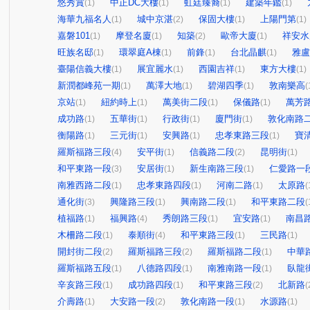
悠秀賞
中正DC大樓
虹廷臻裔
建築年鑑
(1)
(1)
(1)
(1)
海華九福名人
城中京湛
保固大樓
上陽門第
(1)
(2)
(1)
(1)
嘉磐101
摩登名廈
知築
歐帝大廈
祥安水
(1)
(1)
(2)
(1)
旺族名邸
環翠庭A棟
前鋒
台北晶麒
雅盧
(1)
(1)
(1)
(1)
臺陽信義大樓
展宜麗水
西園吉祥
東方大樓
(1)
(1)
(1)
(1)
新潤都峰苑一期
萬澤大地
碧湖四季
敦南樂高
(1)
(1)
(1)
(
京站
紐約時上
萬美街二段
保儀路
萬芳
(1)
(1)
(1)
(1)
成功路
五華街
行政街
廈門街
敦化南路
(1)
(1)
(1)
(1)
衡陽路
三元街
安興路
忠孝東路三段
寶
(1)
(1)
(1)
(1)
羅斯福路三段
安平街
信義路二段
昆明街
(4)
(1)
(2)
(1)
和平東路一段
安居街
新生南路三段
仁愛路一
(3)
(1)
(1)
南雅西路二段
忠孝東路四段
河南二路
太原路
(1)
(1)
(1)
(
通化街
興隆路三段
興南路二段
和平東路二段
(3)
(1)
(1)
(
植福路
福興路
秀朗路三段
宜安路
南昌
(1)
(4)
(1)
(1)
木柵路二段
泰順街
和平東路三段
三民路
(1)
(4)
(1)
(1)
開封街二段
羅斯福路三段
羅斯福路二段
中華
(2)
(2)
(1)
羅斯福路五段
八德路四段
南雅南路一段
臥龍
(1)
(1)
(1)
辛亥路三段
成功路四段
和平東路三段
北新路
(1)
(1)
(2)
(
介壽路
大安路一段
敦化南路一段
水源路
(1)
(2)
(1)
(1)