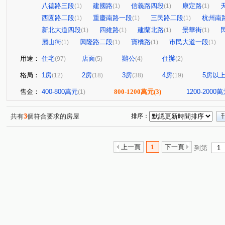
八德路三段
建國路
信義路四段
康定路
(1)
(1)
(1)
(1)
西園路二段
重慶南路一段
三民路二段
杭州南
(1)
(1)
(1)
新北大道四段
四維路
建蘭北路
景華街
(1)
(1)
(1)
(1)
麗山街
興隆路二段
寶橋路
市民大道一段
(1)
(1)
(1)
(1)
用途：
住宅
店面
辦公
住辦
(97)
(5)
(4)
(2)
格局：
1房
2房
3房
4房
5房以
(12)
(18)
(38)
(19)
售金：
400-800萬元
800-1200萬元
(3)
1200-2000
(1)
共有
3
個符合要求的房屋
排序：
上一頁
1
下一頁
到第