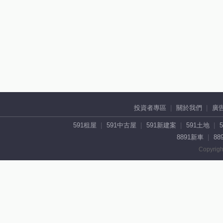
投資者專區
關於我們
廣
591租屋
591中古屋
591新建案
591土地
8891新車
88
Copyrigh