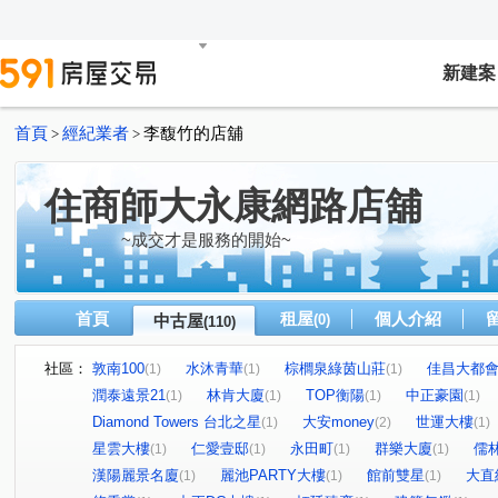
新建案
首頁
經紀業者
李馥竹的店舖
>
>
住商師大永康網路店舖
~成交才是服務的開始~
首頁
租屋
個人介紹
中古屋
(0)
(110)
社區：
敦南100
水沐青華
棕櫚泉綠茵山莊
佳昌大都
(1)
(1)
(1)
潤泰遠景21
林肯大廈
TOP衡陽
中正豪園
(1)
(1)
(1)
(1)
Diamond Towers 台北之星
大安money
世運大樓
(1)
(2)
(1)
星雲大樓
仁愛壹邸
永田町
群樂大廈
儒
(1)
(1)
(1)
(1)
漢陽麗景名廈
麗池PARTY大樓
館前雙星
大直
(1)
(1)
(1)