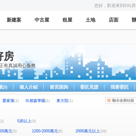
您好，歡迎來到591
新建案
中古屋
租屋
土地
店面
好房
 正有真誠用心服務
屋
個人介紹
留言諮詢
委託見證
我要委託
(5)
愛家滙
玖都森學園
東方院
顯示全部社區
(1)
(1)
(1)
和瑞捷星
美術水公園
宜誠國璞
1)
(1)
(1)
(1)
風青庭
宜雄盛場
太睿泰極
(1)
(1)
(1)
5房以上
(2)
(3)
宜雄大名鑄
宜誠有合
昭林磐石
(1)
(1)
(1)
 牡羊座-華廈區
樟樹一路
十興路
(1)
(1)
(2)
1200萬元
1200-2000萬元
2000萬元以上
(3)
(6)
(16)