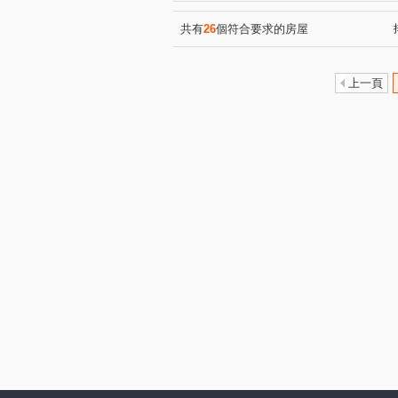
領航北路四段
寶樹路
(1)
(1)
自立一街
大富路
南
(1)
(1)
共有
26
個符合要求的房屋
壯五路
高鐵南路二段
(1)
(1)
龍江路
園三街
洽溪
(1)
(1)
上一頁
海山東路
(1)