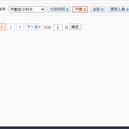
忠孝一路
領航北路二段
南勢四街
(1)
(1)
(1)
園二路
領航南路二段
青溪路一段
(1)
(1)
(1)
刊登時間
坪數
金額
瀏覽人數
排序：
領航北路一段
正康一街
領航南路一段
(1)
(1)
(2)
路
文發路
富平街
致遠街
(1)
(1)
(1)
(1)
1
2
3
下一頁
到第
頁