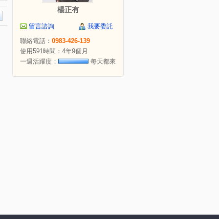
楊正有
留言諮詢
我要委託
聯絡電話：
0983-426-139
使用591時間：4年9個月
一週活躍度：
每天都來