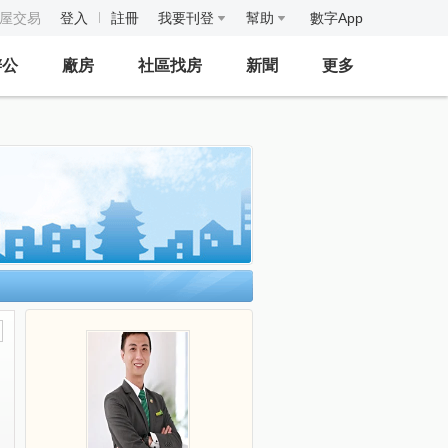
房屋交易
登入
註冊
我要刊登
幫助
數字App
辦公
廠房
社區找房
新聞
更多