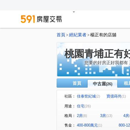
首頁
經紀業者
楊正有的店舖
>
>
桃園青埔正有
您要的好房正好我都有
首頁
租
中古屋
(26)
社區：
佳泰世紀城
寶億蒔尚
(2)
(1)
威泰錢都十一期
日光寓II
(1)
(
用途：
住宅
(26)
築蹟
冠德青璞匯
竹
(1)
(1)
格局：
2房
3房
4房
(8)
(13)
協勝雙子城
青墨集
(1)
(1)
新大南青山
The Aries
(1)
售金：
400-800萬元
800-
(1)