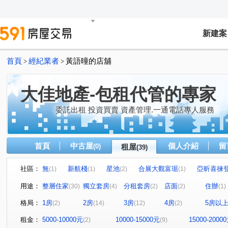
新建案
首頁
經紀業者
黃語曈的店舖
>
>
大佳地產-包租代管的專家
委託出租 投資買賣 資產管理.一通電話專人服務
首頁
中古屋
個人介紹
留
(0)
租屋
(39)
社區：
無
新航棧
星池
合展大觀富琚
亞昕喜徠
(1)
(1)
(2)
(1)
無
音悅琉璃
和境寓見
三本四季
大來賞
(1)
(1)
(2)
(1)
(
用途：
整層住家
獨立套房
分租套房
店面
住辦
(30)
(4)
(2)
(2)
(1)
桃園第一廣場大樓
璟都艾美
摩天金融大樓
街
(1)
(1)
(1)
格局：
1房
2房
3房
4房
5房以
(2)
(14)
(12)
(2)
青川馥
遠雄夏沐
桃園第一廣場二期商業大樓
(1)
(1)
(1)
達曜輕鬆GO
竹城鶴岡
雙享樓
昭揚君喆
(1)
(1)
(1)
(1)
租金：
5000-10000元
10000-15000元
15000-2000
(2)
(9)