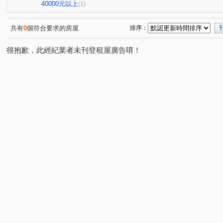
傳佳謙里
蒙馬特花園
無
興業馬可波羅
(1)
(1)
(1)
(1)
40000元以上
(1)
竹城和賞
中興路
大觀路
南福街
六合一
(1)
(1)
(1)
(2)
自立一街
仁德街
春日路
中正三街
莊敬
(1)
(1)
(1)
(1)
共有
0
個符合要求的房屋
排序：
美和路
青田街
富國路三段
中山東路
航
(1)
(1)
(1)
(1)
很抱歉，此經紀業者未刊登租屋廣告唷！
楊湖路四段
海方路
中正一路
日光路
永
(1)
(1)
(1)
(1)
中興街
中埔二街
文化路
大興西路二段
(1)
(1)
(1)
(1)
國際路二段
中華路
中興路
中山路
介壽
(1)
(1)
(1)
(1)
新南路一段
安東街
莊一街
(1)
(1)
(1)