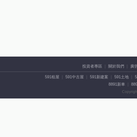
投資者專區
關於我們
廣
591租屋
591中古屋
591新建案
591土地
8891新車
88
Copyrigh