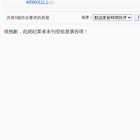
傳佳謙里
蒙馬特花園
無
興業馬可波羅
(1)
(1)
(1)
(1)
40000元以上
(1)
竹城和賞
中興路
大觀路
南福街
六合一
(1)
(1)
(1)
(2)
自立一街
仁德街
春日路
中正三街
莊敬
(1)
(1)
(1)
(1)
共有
0
個符合要求的房屋
排序：
美和路
青田街
富國路三段
中山東路
航
(1)
(1)
(1)
(1)
很抱歉，此經紀業者未刊登租屋廣告唷！
楊湖路四段
海方路
中正一路
日光路
永
(1)
(1)
(1)
(1)
中興街
中埔二街
文化路
大興西路二段
(1)
(1)
(1)
(1)
國際路二段
中華路
中興路
中山路
介壽
(1)
(1)
(1)
(1)
新南路一段
安東街
莊一街
(1)
(1)
(1)