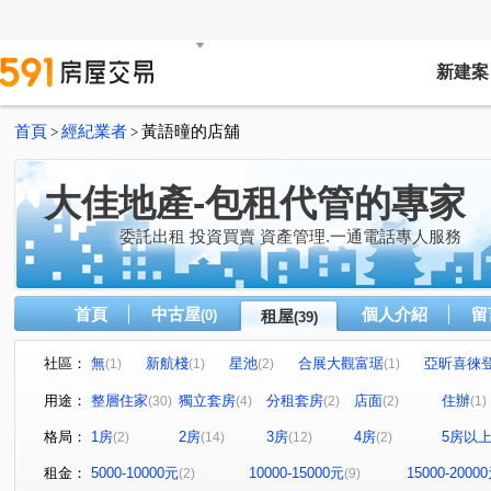
新建案
首頁
經紀業者
黃語曈的店舖
>
>
大佳地產-包租代管的專家
委託出租 投資買賣 資產管理.一通電話專人服務
首頁
中古屋
個人介紹
留
(0)
租屋
(39)
社區：
無
新航棧
星池
合展大觀富琚
亞昕喜徠
(1)
(1)
(2)
(1)
無
音悅琉璃
和境寓見
三本四季
大來賞
(1)
(1)
(2)
(1)
(
用途：
整層住家
獨立套房
分租套房
店面
住辦
(30)
(4)
(2)
(2)
(1)
桃園第一廣場大樓
璟都艾美
摩天金融大樓
街
(1)
(1)
(1)
格局：
1房
2房
3房
4房
5房以
(2)
(14)
(12)
(2)
青川馥
遠雄夏沐
桃園第一廣場二期商業大樓
(1)
(1)
(1)
達曜輕鬆GO
竹城鶴岡
雙享樓
昭揚君喆
(1)
(1)
(1)
(1)
租金：
5000-10000元
10000-15000元
15000-2000
(2)
(9)