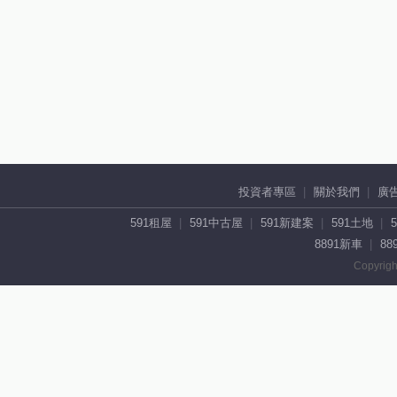
投資者專區
關於我們
廣
591租屋
591中古屋
591新建案
591土地
8891新車
88
Copyrigh