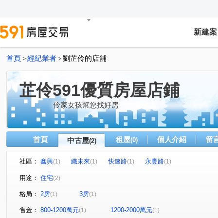
新建案
首頁
經紀業者
劉芷伶的店舖
>
>
芷伶591優質房屋店鋪
伶家女孩幫您找好房
首頁
租屋
個人介紹
留
中古屋
(0)
(2)
社區：
鑫興
織未來
快速路
永豐路
(1)
(1)
(1)
(1)
用途：
住宅
(2)
格局：
2房
3房
(1)
(1)
售金：
800-1200萬元
1200-2000萬元
(1)
(1)