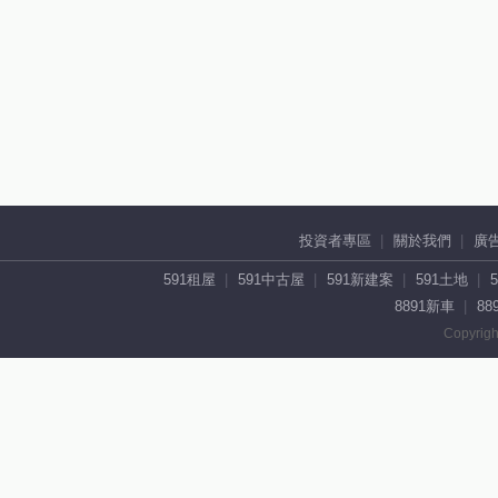
投資者專區
關於我們
廣
591租屋
591中古屋
591新建案
591土地
8891新車
88
Copyrigh